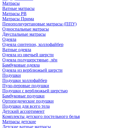
Матрасы
Ватные матрасы
Матрасы РВ
Матрасы Прима
Пенополиуретановые матрасы (ППУ)
Односпальные матрасы
Двуспальные матрасы
Одеяла
Одеяла синтепон, холлофайбер
Ватные одеяла
Одеяла из овечьей шерсти
Одеяла полушерстяные, лён
Бамбуковые одеяла
Одеяла из верблюжьей шерсти
Подушки
Подушки холлофайбер
Пухо-перовые подушки
Подушки с верблюжьей шерстью
Бамбуковые подушки
Ортопедические подушки
Подушки для всего тела
Детский ассортимент
Комплекты детского постельного белья
Матрасы детские
Детские ватные матрасы