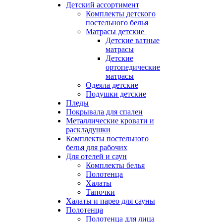
Детский ассортимент
Комплекты детского
постельного белья
Матрасы детские
Детские ватные
матрасы
Детские
ортопедические
матрасы
Одеяла детские
Подушки детские
Пледы
Покрывала для спален
Металлические кровати и
раскладушки
Комплекты постельного
белья для рабочих
Для отелей и саун
Комплекты белья
Полотенца
Халаты
Тапочки
Халаты и парео для сауны
Полотенца
Полотенца для лица