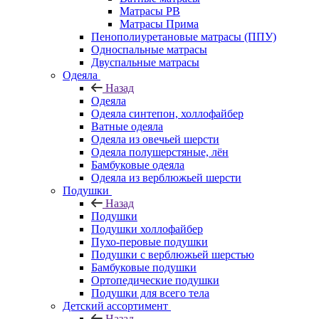
Матрасы РВ
Матрасы Прима
Пенополиуретановые матрасы (ППУ)
Односпальные матрасы
Двуспальные матрасы
Одеяла
Назад
Одеяла
Одеяла синтепон, холлофайбер
Ватные одеяла
Одеяла из овечьей шерсти
Одеяла полушерстяные, лён
Бамбуковые одеяла
Одеяла из верблюжьей шерсти
Подушки
Назад
Подушки
Подушки холлофайбер
Пухо-перовые подушки
Подушки с верблюжьей шерстью
Бамбуковые подушки
Ортопедические подушки
Подушки для всего тела
Детский ассортимент
Назад