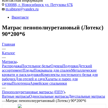
Контактная информация
630088, г. Новосибирск ул. Петухова 67Б
m.sibtorg@yandex.ru
Вконтакте
Матрас пенополиуретановый (Лотекс)
90*200*6
Главная
—
Каталог
—
Матрасы
Распродажа
Постельное белье
Одеяла
Подушки
Детский
ассортимент
Пледы
Покрывала для спален
Металлические
кровати и раскладушки
Комплекты постельного белья для
рабочих
Для отелей и саун
Халаты и парео для
сауны
Полотенца
Армейские спальники
—
Пенополиуретановые матрасы (ППУ)
Ватные матрасы
Односпальные матрасы
Двуспальные матрасы
—
Матрас пенополиуретановый (Лотекс) 90*200*6