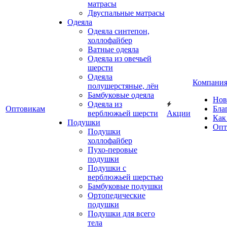
матрасы
Двуспальные матрасы
Одеяла
Одеяла синтепон,
холлофайбер
Ватные одеяла
Одеяла из овечьей
шерсти
Одеяла
Компани
полушерстяные, лён
Бамбуковые одеяла
Нов
Одеяла из
Оптовикам
Бла
верблюжьей шерсти
Акции
Как
Подушки
Опт
Подушки
холлофайбер
Пухо-перовые
подушки
Подушки с
верблюжьей шерстью
Бамбуковые подушки
Ортопедические
подушки
Подушки для всего
тела