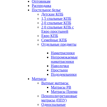
Оптовикам
Распродажа
Постельное белье
Детские КПБ
1,5 спальные КПБ
2,0 спальные КПБ
2,0 спальные КПБ с
Евро простыней
Евро КПБ
Семейные КПБ
Отдельные предметы
Наматрасники
Непромокаемые
наматрасники
Наволочки
Простыни
Пододеяльники
Матрасы
Ватные матрасы
Матрасы РВ
Матрасы Прима
Пенополиуретановые
матрасы (ППУ)
Односпальные