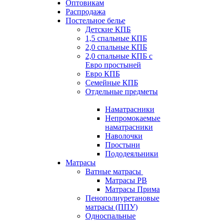
Оптовикам
Распродажа
Постельное белье
Детские КПБ
1,5 спальные КПБ
2,0 спальные КПБ
2,0 спальные КПБ с
Евро простыней
Евро КПБ
Семейные КПБ
Отдельные предметы
Наматрасники
Непромокаемые
наматрасники
Наволочки
Простыни
Пододеяльники
Матрасы
Ватные матрасы
Матрасы РВ
Матрасы Прима
Пенополиуретановые
матрасы (ППУ)
Односпальные