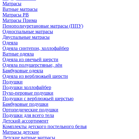
Матрасы
Ватные матрасы
Матрасы РВ
Матрасы Прима
Пенополиуретановые матрасы (ППУ)
Односпальные матрасы
Двуспальные матрасы
Одеяла
Одеяла синтепон, холлофайбер
Ватные одеяла
Одеяла из овечьей шерсти
Одеяла полушерстяные, лён
Бамбуковые одеяла
Одеяла из верблюжьей шерсти
Подушки
Подушки холлофайбер
Пухо-перовые подушки
Подушки с верблюжьей шерстью
Бамбуковые подушки
Ортопедические подушки
Подушки для всего тела
Детский ассортимент
Комплекты детского постельного белья
Матрасы детские
Детские ватные матрасы