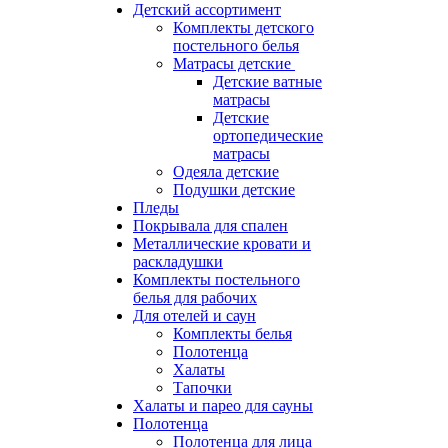
Детский ассортимент
Комплекты детского
постельного белья
Матрасы детские
Детские ватные
матрасы
Детские
ортопедические
матрасы
Одеяла детские
Подушки детские
Пледы
Покрывала для спален
Металлические кровати и
раскладушки
Комплекты постельного
белья для рабочих
Для отелей и саун
Комплекты белья
Полотенца
Халаты
Тапочки
Халаты и парео для сауны
Полотенца
Полотенца для лица