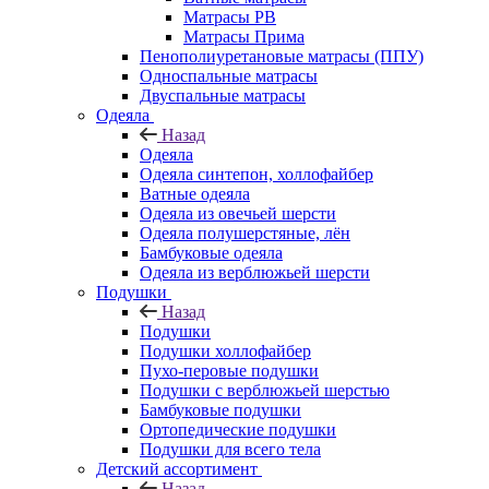
Матрасы РВ
Матрасы Прима
Пенополиуретановые матрасы (ППУ)
Односпальные матрасы
Двуспальные матрасы
Одеяла
Назад
Одеяла
Одеяла синтепон, холлофайбер
Ватные одеяла
Одеяла из овечьей шерсти
Одеяла полушерстяные, лён
Бамбуковые одеяла
Одеяла из верблюжьей шерсти
Подушки
Назад
Подушки
Подушки холлофайбер
Пухо-перовые подушки
Подушки с верблюжьей шерстью
Бамбуковые подушки
Ортопедические подушки
Подушки для всего тела
Детский ассортимент
Назад