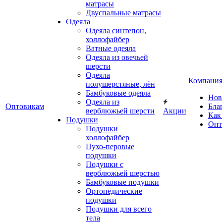
матрасы
Двуспальные матрасы
Одеяла
Одеяла синтепон,
холлофайбер
Ватные одеяла
Одеяла из овечьей
шерсти
Одеяла
Компани
полушерстяные, лён
Бамбуковые одеяла
Нов
Одеяла из
Оптовикам
Бла
верблюжьей шерсти
Акции
Как
Подушки
Опт
Подушки
холлофайбер
Пухо-перовые
подушки
Подушки с
верблюжьей шерстью
Бамбуковые подушки
Ортопедические
подушки
Подушки для всего
тела