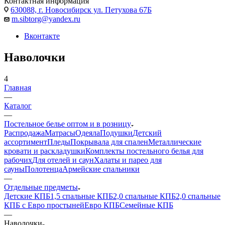
Контактная информация
630088, г. Новосибирск ул. Петухова 67Б
m.sibtorg@yandex.ru
Вконтакте
Наволочки
4
Главная
—
Каталог
—
Постельное белье оптом и в розницу
Распродажа
Матрасы
Одеяла
Подушки
Детский
ассортимент
Пледы
Покрывала для спален
Металлические
кровати и раскладушки
Комплекты постельного белья для
рабочих
Для отелей и саун
Халаты и парео для
сауны
Полотенца
Армейские спальники
—
Отдельные предметы
Детские КПБ
1,5 спальные КПБ
2,0 спальные КПБ
2,0 спальные
КПБ с Евро простыней
Евро КПБ
Семейные КПБ
—
Наволочки