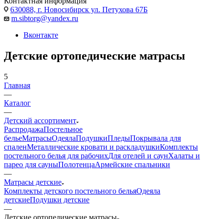
Контактная информация
630088, г. Новосибирск ул. Петухова 67Б
m.sibtorg@yandex.ru
Вконтакте
Детские ортопедические матрасы
5
Главная
—
Каталог
—
Детский ассортимент
Распродажа
Постельное
белье
Матрасы
Одеяла
Подушки
Пледы
Покрывала для
спален
Металлические кровати и раскладушки
Комплекты
постельного белья для рабочих
Для отелей и саун
Халаты и
парео для сауны
Полотенца
Армейские спальники
—
Матрасы детские
Комплекты детского постельного белья
Одеяла
детские
Подушки детские
—
Детские ортопедические матрасы