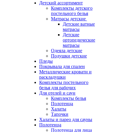
Детский ассортимент
Комплекты детского
постельного белья
Матрасы детские
Детские ватные
матрасы
Детские
ортопедические
матрасы
Одеяла детские
Подушки детские
Пледы
Покрывала для спален
Металлические кровати и
раскладушки
Комплекты постельного
белья для рабочих
Для отелей и саун
Комплекты белья
Полотенца
Халаты
Тапочки
Халаты и парео для сауны
Полотенца
Полотенца для лица