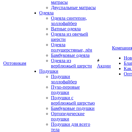
матрасы
Двуспальные матрасы
Одеяла
Одеяла синтепон,
холлофайбер
Ватные одеяла
Одеяла из овечьей
шерсти
Одеяла
Компани
полушерстяные, лён
Бамбуковые одеяла
Нов
Одеяла из
Оптовикам
Бла
верблюжьей шерсти
Акции
Как
Подушки
Опт
Подушки
холлофайбер
Пухо-перовые
подушки
Подушки с
верблюжьей шерстью
Бамбуковые подушки
Ортопедические
подушки
Подушки для всего
тела