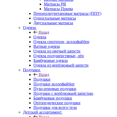
Матрасы РВ
Матрасы Прима
Пенополиуретановые матрасы (ППУ)
Односпальные матрасы
Двуспальные матрасы
Одеяла
Назад
Одеяла
Одеяла синтепон, холлофайбер
Ватные одеяла
Одеяла из овечьей шерсти
Одеяла полушерстяные, лён
Бамбуковые одеяла
Одеяла из верблюжьей шерсти
Подушки
Назад
Подушки
Подушки холлофайбер
Пухо-перовые подушки
Подушки с верблюжьей шерстью
Бамбуковые подушки
Ортопедические подушки
Подушки для всего тела
Детский ассортимент
Назад