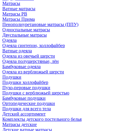
Матрасы
Ватные матрасы
Матрасы РВ
Матрасы Прима
Пенополиуретановые матрасы (ППУ)
Односпальные матрасы
Двуспальные матрасы
Одеяла
Одеяла синтепон, холлофайбер
Ватные одеяла
Одеяла из овечьей шерсти
Одеяла полушерстяные, лён
Бамбуковые одеяла
Одеяла из верблюжьей шерсти
Подушки
Подушки холлофайбер
Пухо-перовые подушки
Подушки с верблюжьей шерстью
Бамбуковые подушки
Ортопедические подушки
Подушки для всего тела
Детский ассортимент
Комплекты детского постельного белья
Матрасы детские
Детские ватные матрасы