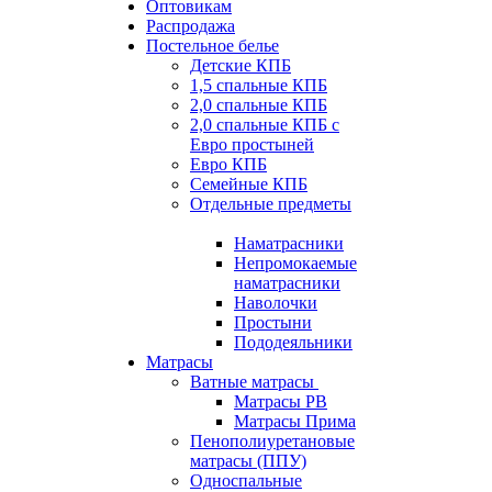
Оптовикам
Распродажа
Постельное белье
Детские КПБ
1,5 спальные КПБ
2,0 спальные КПБ
2,0 спальные КПБ с
Евро простыней
Евро КПБ
Семейные КПБ
Отдельные предметы
Наматрасники
Непромокаемые
наматрасники
Наволочки
Простыни
Пододеяльники
Матрасы
Ватные матрасы
Матрасы РВ
Матрасы Прима
Пенополиуретановые
матрасы (ППУ)
Односпальные