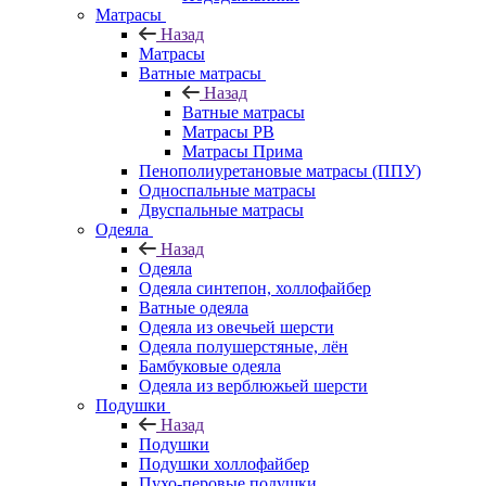
Матрасы
Назад
Матрасы
Ватные матрасы
Назад
Ватные матрасы
Матрасы РВ
Матрасы Прима
Пенополиуретановые матрасы (ППУ)
Односпальные матрасы
Двуспальные матрасы
Одеяла
Назад
Одеяла
Одеяла синтепон, холлофайбер
Ватные одеяла
Одеяла из овечьей шерсти
Одеяла полушерстяные, лён
Бамбуковые одеяла
Одеяла из верблюжьей шерсти
Подушки
Назад
Подушки
Подушки холлофайбер
Пухо-перовые подушки