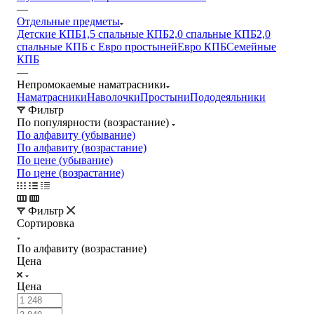
—
Отдельные предметы
Детские КПБ
1,5 спальные КПБ
2,0 спальные КПБ
2,0
спальные КПБ с Евро простыней
Евро КПБ
Семейные
КПБ
—
Непромокаемые наматрасники
Наматрасники
Наволочки
Простыни
Пододеяльники
Фильтр
По популярности (возрастание)
По алфавиту (убывание)
По алфавиту (возрастание)
По цене (убывание)
По цене (возрастание)
Фильтр
Сортировка
По алфавиту (возрастание)
Цена
Цена