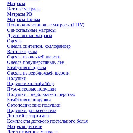
Матрасы
Ватные матрасы
Матрасы РВ
Матрасы Прима
Пенополиуретановые матрасы (ППУ)
Односпальные матрасы
Двуспальные матрасы
Одеяла
Одеяла синтепон, холлофайбер
Ватные одеяла
Одеяла из овечьей шерсти
Одеяла полушерстяные, лён
Бамбуковые одеяла
Одеяла из верблюжьей шерсти
Подушки
Подушки холлофайбер
Пухо-перовые подушки
Подушки с верблюжьей шерстью
Бамбуковые подушки
Ортопедические подушки
Подушки для всего тела
Детский ассортимент
Комплекты детского постельного белья
Матрасы детские
Детские ватные матрасы