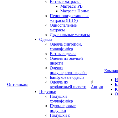
Ватные матрасы
Матрасы РВ
Матрасы Прима
Пенополиуретановые
матрасы (ППУ)
Односпальные
матрасы
Двуспальные матрасы
Одеяла
Одеяла синтепон,
холлофайбер
Ватные одеяла
Одеяла из овечьей
шерсти
Одеяла
Компан
полушерстяные, лён
Бамбуковые одеяла
Н
Одеяла из
Оптовикам
Б
верблюжьей шерсти
Акции
К
Подушки
О
Подушки
холлофайбер
Пухо-перовые
подушки
Подушки с