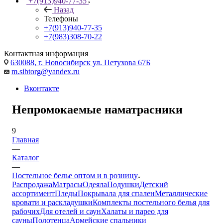
+7(913)940-77-35
Назад
Телефоны
+7(913)940-77-35
+7(983)308-70-22
Контактная информация
630088, г. Новосибирск ул. Петухова 67Б
m.sibtorg@yandex.ru
Вконтакте
Непромокаемые наматрасники
9
Главная
—
Каталог
—
Постельное белье оптом и в розницу
Распродажа
Матрасы
Одеяла
Подушки
Детский
ассортимент
Пледы
Покрывала для спален
Металлические
кровати и раскладушки
Комплекты постельного белья для
рабочих
Для отелей и саун
Халаты и парео для
сауны
Полотенца
Армейские спальники