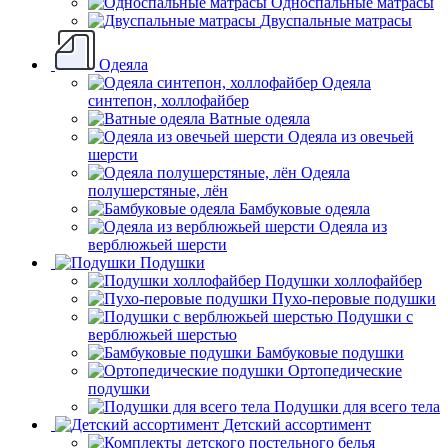
Односпальные матрасы
Двуспальные матрасы
Одеяла
Одеяла
синтепон, холлофайбер
Ватные одеяла
Одеяла из овечьей
шерсти
Одеяла
полушерстяные, лён
Бамбуковые одеяла
Одеяла из
верблюжьей шерсти
Подушки
Подушки холлофайбер
Пухо-перовые подушки
Подушки с
верблюжьей шерстью
Бамбуковые подушки
Ортопедические
подушки
Подушки для всего тела
Детский ассортимент