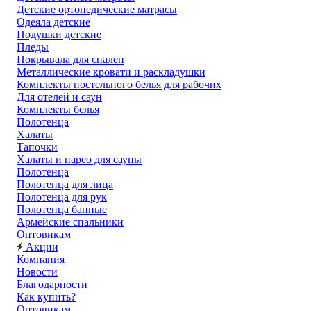
Детские ортопедические матрасы
Одеяла детские
Подушки детские
Пледы
Покрывала для спален
Металлические кровати и раскладушки
Комплекты постельного белья для рабочих
Для отелей и саун
Комплекты белья
Полотенца
Халаты
Тапочки
Халаты и парео для сауны
Полотенца
Полотенца для лица
Полотенца для рук
Полотенца банные
Армейские спальники
Оптовикам
Акции
Компания
Новости
Благодарности
Как купить?
Оптовикам