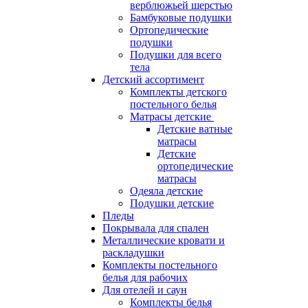
верблюжьей шерстью
Бамбуковые подушки
Ортопедические
подушки
Подушки для всего
тела
Детский ассортимент
Комплекты детского
постельного белья
Матрасы детские
Детские ватные
матрасы
Детские
ортопедические
матрасы
Одеяла детские
Подушки детские
Пледы
Покрывала для спален
Металлические кровати и
раскладушки
Комплекты постельного
белья для рабочих
Для отелей и саун
Комплекты белья