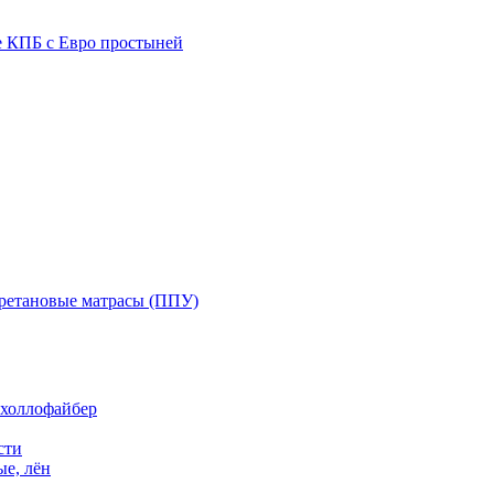
е КПБ с Евро простыней
ретановые матрасы (ППУ)
 холлофайбер
сти
е, лён