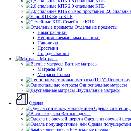
1,5 спальные КПБ
2,0 спальные КПБ
2,0 спальны
Евро КПБ
Семейные КПБ
Отдельные предметы
Наматрасники
Непромокаемые наматрасники
Наволочки
Простыни
Пододеяльники
Матрасы
Ватные матрасы
Матрасы РВ
Матрасы Прима
Пенополиу
Односпальные матрасы
Двуспальные матрасы
Одеяла
Одеяла синтепон,
Ватные одеяла
Одеяла из овечьей шер
Одеяла полушерстяны
Бамбуковые одеяла