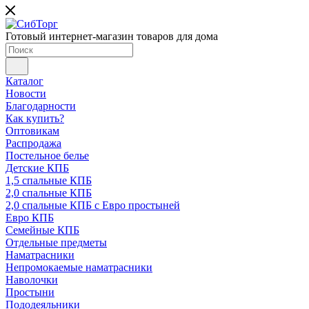
Готовый интернет-магазин товаров для дома
Каталог
Новости
Благодарности
Как купить?
Оптовикам
Распродажа
Постельное белье
Детские КПБ
1,5 спальные КПБ
2,0 спальные КПБ
2,0 спальные КПБ с Евро простыней
Евро КПБ
Семейные КПБ
Отдельные предметы
Наматрасники
Непромокаемые наматрасники
Наволочки
Простыни
Пододеяльники