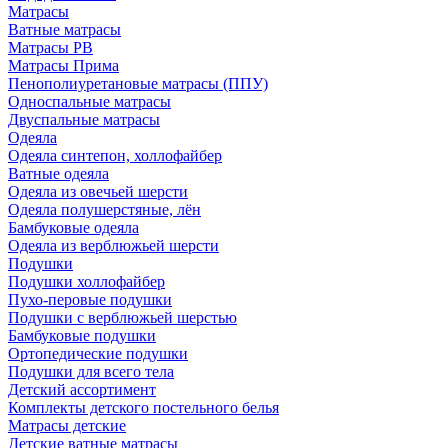
Матрасы
Ватные матрасы
Матрасы РВ
Матрасы Прима
Пенополиуретановые матрасы (ППУ)
Односпальные матрасы
Двуспальные матрасы
Одеяла
Одеяла синтепон, холлофайбер
Ватные одеяла
Одеяла из овечьей шерсти
Одеяла полушерстяные, лён
Бамбуковые одеяла
Одеяла из верблюжьей шерсти
Подушки
Подушки холлофайбер
Пухо-перовые подушки
Подушки с верблюжьей шерстью
Бамбуковые подушки
Ортопедические подушки
Подушки для всего тела
Детский ассортимент
Комплекты детского постельного белья
Матрасы детские
Детские ватные матрасы