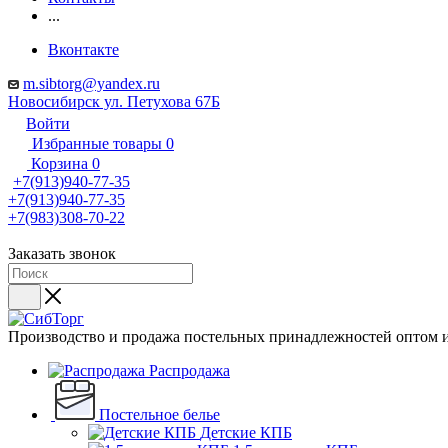
...
Вконтакте
m.sibtorg@yandex.ru
Новосибирск ул. Петухова 67Б
Войти
Избранные товары
0
Корзина
0
+7(913)940-77-35
+7(913)940-77-35
+7(983)308-70-22
Заказать звонок
Производство и продажа постельных принадлежностей оптом и
Распродажа
Постельное белье
Детские КПБ