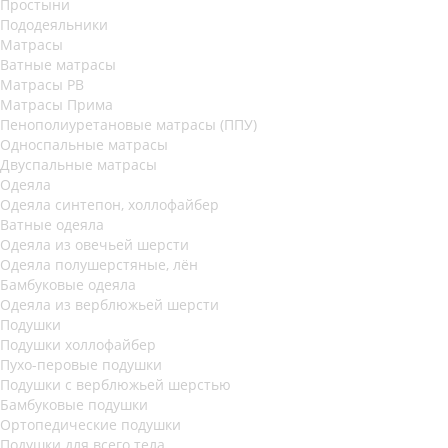
Простыни
Пододеяльники
Матрасы
Ватные матрасы
Матрасы РВ
Матрасы Прима
Пенополиуретановые матрасы (ППУ)
Односпальные матрасы
Двуспальные матрасы
Одеяла
Одеяла синтепон, холлофайбер
Ватные одеяла
Одеяла из овечьей шерсти
Одеяла полушерстяные, лён
Бамбуковые одеяла
Одеяла из верблюжьей шерсти
Подушки
Подушки холлофайбер
Пухо-перовые подушки
Подушки с верблюжьей шерстью
Бамбуковые подушки
Ортопедические подушки
Подушки для всего тела