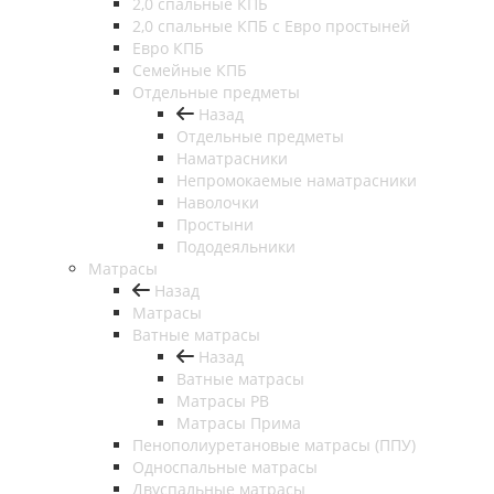
2,0 спальные КПБ
2,0 спальные КПБ с Евро простыней
Евро КПБ
Семейные КПБ
Отдельные предметы
Назад
Отдельные предметы
Наматрасники
Непромокаемые наматрасники
Наволочки
Простыни
Пододеяльники
Матрасы
Назад
Матрасы
Ватные матрасы
Назад
Ватные матрасы
Матрасы РВ
Матрасы Прима
Пенополиуретановые матрасы (ППУ)
Односпальные матрасы
Двуспальные матрасы