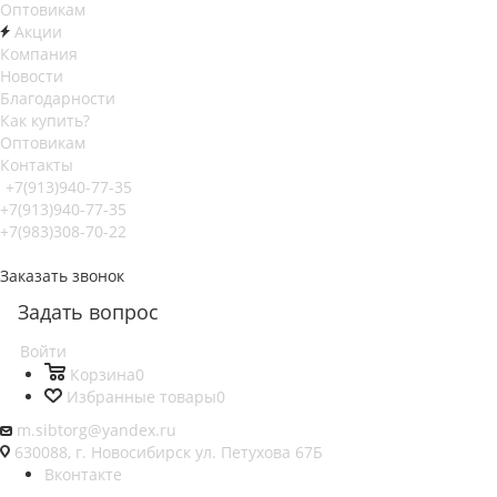
Оптовикам
Акции
Компания
Новости
Благодарности
Как купить?
Оптовикам
Контакты
+7(913)940-77-35
+7(913)940-77-35
+7(983)308-70-22
Заказать звонок
Задать вопрос
Войти
Корзина
0
Избранные товары
0
m.sibtorg@yandex.ru
630088, г. Новосибирск ул. Петухова 67Б
Вконтакте