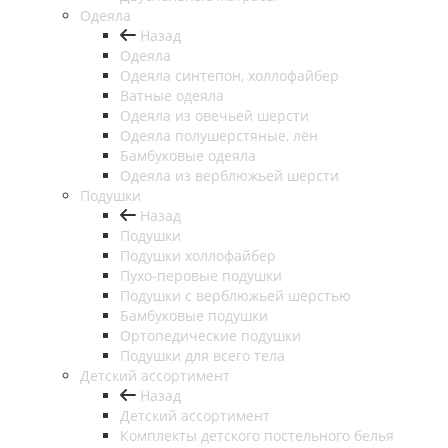
Одеяла
Назад
Одеяла
Одеяла синтепон, холлофайбер
Ватные одеяла
Одеяла из овечьей шерсти
Одеяла полушерстяные, лён
Бамбуковые одеяла
Одеяла из верблюжьей шерсти
Подушки
Назад
Подушки
Подушки холлофайбер
Пухо-перовые подушки
Подушки с верблюжьей шерстью
Бамбуковые подушки
Ортопедические подушки
Подушки для всего тела
Детский ассортимент
Назад
Детский ассортимент
Комплекты детского постельного белья