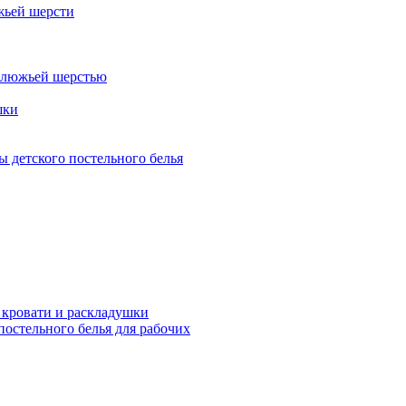
жьей шерсти
блюжьей шерстью
шки
 детского постельного белья
 кровати и раскладушки
остельного белья для рабочих