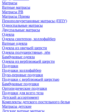
Матрасы
Ватные матрасы
Матрасы РВ
Матрасы Прима
Пенополиуретановые матрасы (ППУ)
Односпальные матрасы
Двуспальные матрасы
Одеяла
Одеяла синтепон, холлофайбер
Ватные одеяла
Одеяла из овечьей шерсти
Одеяла полушерстяные, лён
Бамбуковые одеяла
Одеяла из верблюжьей шерсти
Подушки
Подушки холлофайбер
Пухо-перовые подушки
Подушки с верблюжьей шерстью
Бамбуковые подушки
Ортопедические подушки
Подушки для всего тела
Детский ассортимент
Комплекты детского постельного белья
Матрасы детские
Детские ватные матрасы