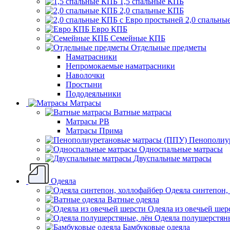
1,5 спальные КПБ
2,0 спальные КПБ
2,0 спальны
Евро КПБ
Семейные КПБ
Отдельные предметы
Наматрасники
Непромокаемые наматрасники
Наволочки
Простыни
Пододеяльники
Матрасы
Ватные матрасы
Матрасы РВ
Матрасы Прима
Пенополиу
Односпальные матрасы
Двуспальные матрасы
Одеяла
Одеяла синтепон,
Ватные одеяла
Одеяла из овечьей шер
Одеяла полушерстяны
Бамбуковые одеяла