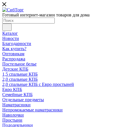
Готовый интернет-магазин товаров для дома
Каталог
Новости
Благодарности
Как купить?
Оптовикам
Распродажа
Постельное белье
Детские КПБ
1,5 спальные КПБ
2,0 спальные КПБ
2,0 спальные КПБ с Евро простыней
Евро КПБ
Семейные КПБ
Отдельные предметы
Наматрасники
Непромокаемые наматрасники
Наволочки
Простыни
Пододеяльники