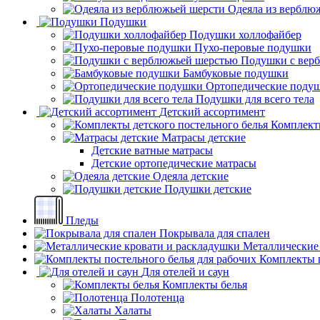
Одеяла из верблю
Подушки
Подушки холлофайбер
Пухо-перовые подушки
Подушки с вер
Бамбуковые подушки
Ортопедические поду
Подушки для всего тела
Детский ассортимент
Комплекты
Матрасы детские
Детские ватные матрасы
Детские ортопедические матрасы
Одеяла детские
Подушки детские
Пледы
Покрывала для спален
Металлические
Комплекты п
Для отелей и саун
Комплекты белья
Полотенца
Халаты