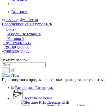
...
Вконтакте
m.sibtorg@yandex.ru
Новосибирск ул. Петухова 67Б
Войти
Избранные товары
0
Корзина
0
+7(913)940-77-35
+7(913)940-77-35
+7(983)308-70-22
Заказать звонок
Производство и продажа постельных принадлежностей оптом и
Распродажа
Постельное белье
Детские КПБ