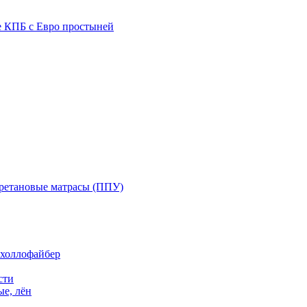
е КПБ с Евро простыней
ретановые матрасы (ППУ)
 холлофайбер
сти
е, лён