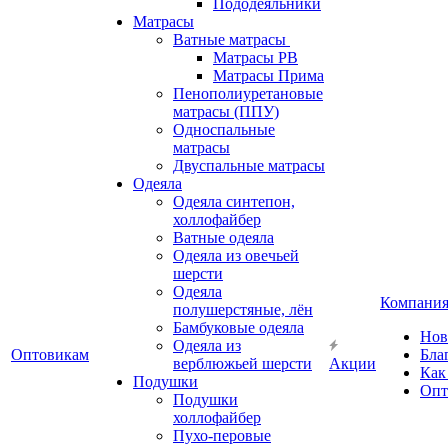
Пододеяльники
Матрасы
Ватные матрасы
Матрасы РВ
Матрасы Прима
Пенополиуретановые
матрасы (ППУ)
Односпальные
матрасы
Двуспальные матрасы
Одеяла
Одеяла синтепон,
холлофайбер
Ватные одеяла
Одеяла из овечьей
шерсти
Одеяла
Компани
полушерстяные, лён
Бамбуковые одеяла
Нов
Одеяла из
Оптовикам
Бла
верблюжьей шерсти
Акции
Как
Подушки
Опт
Подушки
холлофайбер
Пухо-перовые