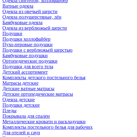
Одеяла синтепон, холлофайбер
Ватные одеяла
Одеяла из овечьей шерсти
Одеяла полушерстяные, лён
Бамбуковые одеяла
Одеяла из верблюжьей шерсти
Подушки
Подушки холлофайбер
Пухо-перовые подушки
Подушки с верблюжьей шерстью
Бамбуковые подушки
Ортопедические подушки
Подушки для всего тела
Детский ассортимент
Комплекты детского постельного белья
Матрасы детские
Детские ватные матрасы
Детские ортопедические матрасы
Одеяла детские
Подушки детские
Пледы
Покрывала для спален
Металлические кровати и раскладушки
Комплекты постельного белья для рабочих
Для отелей и саун