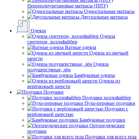
Пенополиуретановые матрасы (ППУ)
Односпальные матрасы
Двуспальные матрасы
Одеяла
Одеяла
синтепон, холлофайбер
Ватные одеяла
Одеяла из овечьей
шерсти
Одеяла
полушерстяные, лён
Бамбуковые одеяла
Одеяла из
верблюжьей шерсти
Подушки
Подушки холлофайбер
Пухо-перовые подушки
Подушки с
верблюжьей шерстью
Бамбуковые подушки
Ортопедические
подушки
Подушки для всего тела