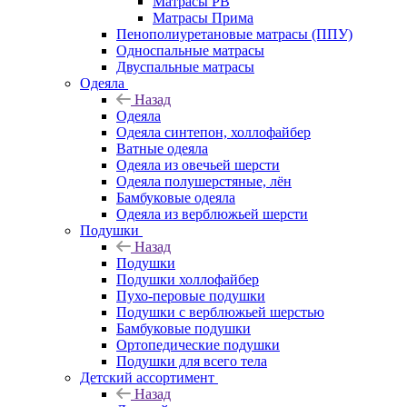
Матрасы РВ
Матрасы Прима
Пенополиуретановые матрасы (ППУ)
Односпальные матрасы
Двуспальные матрасы
Одеяла
Назад
Одеяла
Одеяла синтепон, холлофайбер
Ватные одеяла
Одеяла из овечьей шерсти
Одеяла полушерстяные, лён
Бамбуковые одеяла
Одеяла из верблюжьей шерсти
Подушки
Назад
Подушки
Подушки холлофайбер
Пухо-перовые подушки
Подушки с верблюжьей шерстью
Бамбуковые подушки
Ортопедические подушки
Подушки для всего тела
Детский ассортимент
Назад