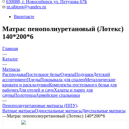
630088, г. Новосибирск ул. Петухова 67Б
m.sibtorg@yandex.ru
Вконтакте
Матрас пенополиуретановый (Лотекс)
140*200*6
Главная
—
Каталог
—
Матрасы
Распродажа
Постельное белье
Одеяла
Подушки
Детский
ассортимент
Пледы
Покрывала для спален
Металлические
кровати и раскладушки
Комплекты постельного белья для
рабочих
Для отелей и саун
Халаты и парео для
сауны
Полотенца
Армейские спальники
—
Пенополиуретановые матрасы (ППУ)
Ватные матрасы
Односпальные матрасы
Двуспальные матрасы
—
Матрас пенополиуретановый (Лотекс) 140*200*6