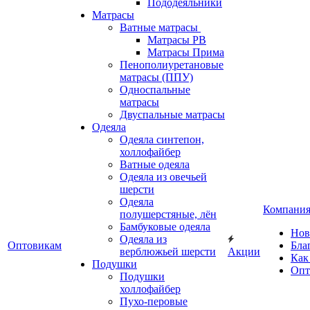
Пододеяльники
Матрасы
Ватные матрасы
Матрасы РВ
Матрасы Прима
Пенополиуретановые
матрасы (ППУ)
Односпальные
матрасы
Двуспальные матрасы
Одеяла
Одеяла синтепон,
холлофайбер
Ватные одеяла
Одеяла из овечьей
шерсти
Одеяла
Компани
полушерстяные, лён
Бамбуковые одеяла
Нов
Одеяла из
Оптовикам
Бла
верблюжьей шерсти
Акции
Как
Подушки
Опт
Подушки
холлофайбер
Пухо-перовые