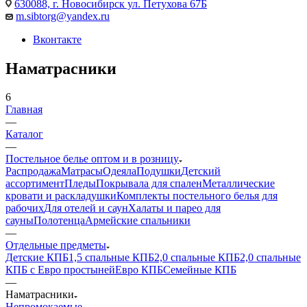
630088, г. Новосибирск ул. Петухова 67Б
m.sibtorg@yandex.ru
Вконтакте
Наматрасники
6
Главная
—
Каталог
—
Постельное белье оптом и в розницу
Распродажа
Матрасы
Одеяла
Подушки
Детский
ассортимент
Пледы
Покрывала для спален
Металлические
кровати и раскладушки
Комплекты постельного белья для
рабочих
Для отелей и саун
Халаты и парео для
сауны
Полотенца
Армейские спальники
—
Отдельные предметы
Детские КПБ
1,5 спальные КПБ
2,0 спальные КПБ
2,0 спальные
КПБ с Евро простыней
Евро КПБ
Семейные КПБ
—
Наматрасники
Непромокаемые