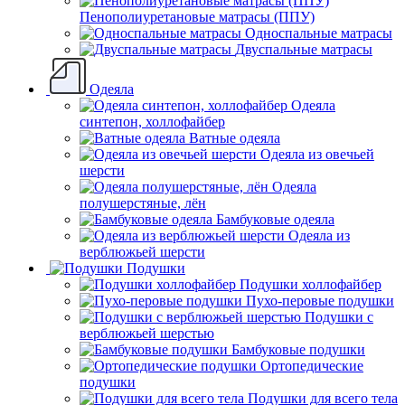
Пенополиуретановые матрасы (ППУ)
Односпальные матрасы
Двуспальные матрасы
Одеяла
Одеяла
синтепон, холлофайбер
Ватные одеяла
Одеяла из овечьей
шерсти
Одеяла
полушерстяные, лён
Бамбуковые одеяла
Одеяла из
верблюжьей шерсти
Подушки
Подушки холлофайбер
Пухо-перовые подушки
Подушки с
верблюжьей шерстью
Бамбуковые подушки
Ортопедические
подушки
Подушки для всего тела