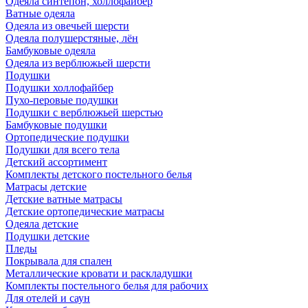
Одеяла синтепон, холлофайбер
Ватные одеяла
Одеяла из овечьей шерсти
Одеяла полушерстяные, лён
Бамбуковые одеяла
Одеяла из верблюжьей шерсти
Подушки
Подушки холлофайбер
Пухо-перовые подушки
Подушки с верблюжьей шерстью
Бамбуковые подушки
Ортопедические подушки
Подушки для всего тела
Детский ассортимент
Комплекты детского постельного белья
Матрасы детские
Детские ватные матрасы
Детские ортопедические матрасы
Одеяла детские
Подушки детские
Пледы
Покрывала для спален
Металлические кровати и раскладушки
Комплекты постельного белья для рабочих
Для отелей и саун