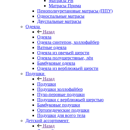
Матрасы РВ
Матрасы Прима
Пенополиуретановые матрасы (ППУ)
Односпальные матрасы
Двуспальные матрасы
Одеяла
Назад
Одеяла
Одеяла синтепон, холлофайбер
Ватные одеяла
Одеяла из овечьей шерсти
Одеяла полушерстяные, лён
Бамбуковые одеяла
Одеяла из верблюжьей шерсти
Подушки
Назад
Подушки
Подушки холлофайбер
Пухо-перовые подушки
Подушки с верблюжьей шерстью
Бамбуковые подушки
Ортопедические подушки
Подушки для всего тела
Детский ассортимент
Назад