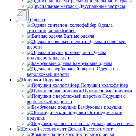
Односпальные матрасы
Двуспальные матрасы
Одеяла
Одеяла
синтепон, холлофайбер
Ватные одеяла
Одеяла из овечьей
шерсти
Одеяла
полушерстяные, лён
Бамбуковые одеяла
Одеяла из
верблюжьей шерсти
Подушки
Подушки холлофайбер
Пухо-перовые подушки
Подушки с
верблюжьей шерстью
Бамбуковые подушки
Ортопедические
подушки
Подушки для всего тела
Детский ассортимент