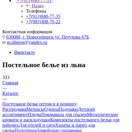
+7(913)940-77-35
Назад
Телефоны
+7(913)940-77-35
+7(983)308-70-22
Контактная информация
630088, г. Новосибирск ул. Петухова 67Б
m.sibtorg@yandex.ru
Вконтакте
Постельное белье из льна
333
Главная
—
Каталог
—
Постельное белье оптом и в розницу
Распродажа
Матрасы
Одеяла
Подушки
Детский
ассортимент
Пледы
Покрывала для спален
Металлические
кровати и раскладушки
Комплекты постельного белья для
рабочих
Для отелей и саун
Халаты и парео для
сауны
Полотенца
Армейские спальники