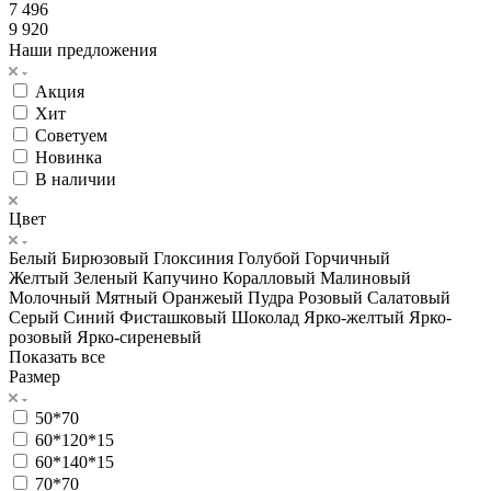
7 496
9 920
Наши предложения
Акция
Хит
Советуем
Новинка
В наличии
Цвет
Белый
Бирюзовый
Глоксиния
Голубой
Горчичный
Желтый
Зеленый
Капучино
Коралловый
Малиновый
Молочный
Мятный
Оранжеый
Пудра
Розовый
Салатовый
Серый
Синий
Фисташковый
Шоколад
Ярко-желтый
Ярко-
розовый
Ярко-сиреневый
Показать все
Размер
50*70
60*120*15
60*140*15
70*70