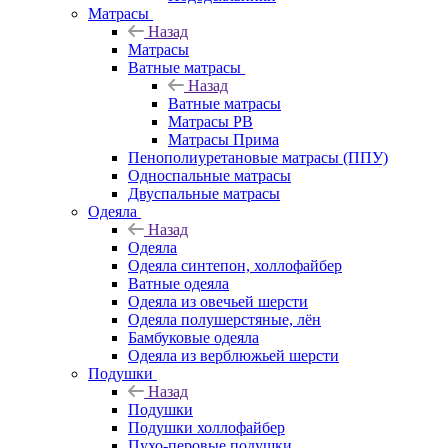
Матрасы
Назад
Матрасы
Ватные матрасы
Назад
Ватные матрасы
Матрасы РВ
Матрасы Прима
Пенополиуретановые матрасы (ППУ)
Односпальные матрасы
Двуспальные матрасы
Одеяла
Назад
Одеяла
Одеяла синтепон, холлофайбер
Ватные одеяла
Одеяла из овечьей шерсти
Одеяла полушерстяные, лён
Бамбуковые одеяла
Одеяла из верблюжьей шерсти
Подушки
Назад
Подушки
Подушки холлофайбер
Пухо-перовые подушки