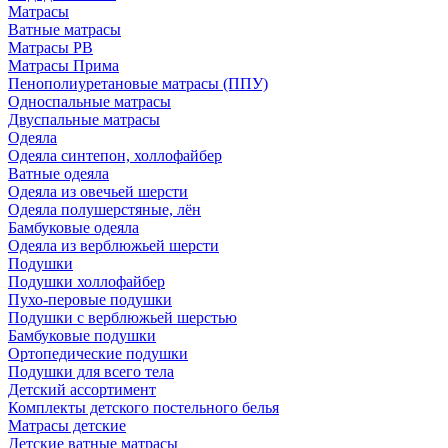
Матрасы
Ватные матрасы
Матрасы РВ
Матрасы Прима
Пенополиуретановые матрасы (ППУ)
Односпальные матрасы
Двуспальные матрасы
Одеяла
Одеяла синтепон, холлофайбер
Ватные одеяла
Одеяла из овечьей шерсти
Одеяла полушерстяные, лён
Бамбуковые одеяла
Одеяла из верблюжьей шерсти
Подушки
Подушки холлофайбер
Пухо-перовые подушки
Подушки с верблюжьей шерстью
Бамбуковые подушки
Ортопедические подушки
Подушки для всего тела
Детский ассортимент
Комплекты детского постельного белья
Матрасы детские
Детские ватные матрасы