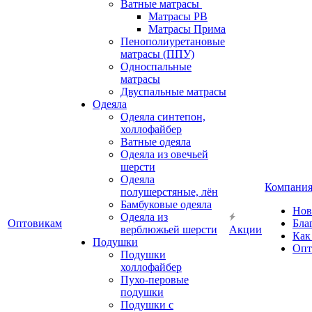
Ватные матрасы
Матрасы РВ
Матрасы Прима
Пенополиуретановые
матрасы (ППУ)
Односпальные
матрасы
Двуспальные матрасы
Одеяла
Одеяла синтепон,
холлофайбер
Ватные одеяла
Одеяла из овечьей
шерсти
Одеяла
Компани
полушерстяные, лён
Бамбуковые одеяла
Нов
Одеяла из
Оптовикам
Бла
верблюжьей шерсти
Акции
Как
Подушки
Опт
Подушки
холлофайбер
Пухо-перовые
подушки
Подушки с