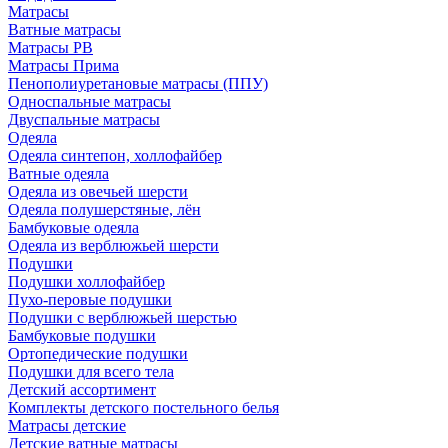
Матрасы
Ватные матрасы
Матрасы РВ
Матрасы Прима
Пенополиуретановые матрасы (ППУ)
Односпальные матрасы
Двуспальные матрасы
Одеяла
Одеяла синтепон, холлофайбер
Ватные одеяла
Одеяла из овечьей шерсти
Одеяла полушерстяные, лён
Бамбуковые одеяла
Одеяла из верблюжьей шерсти
Подушки
Подушки холлофайбер
Пухо-перовые подушки
Подушки с верблюжьей шерстью
Бамбуковые подушки
Ортопедические подушки
Подушки для всего тела
Детский ассортимент
Комплекты детского постельного белья
Матрасы детские
Детские ватные матрасы