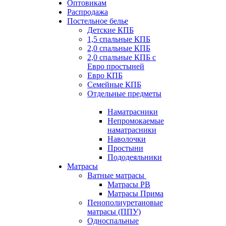
Оптовикам
Распродажа
Постельное белье
Детские КПБ
1,5 спальные КПБ
2,0 спальные КПБ
2,0 спальные КПБ с
Евро простыней
Евро КПБ
Семейные КПБ
Отдельные предметы
Наматрасники
Непромокаемые
наматрасники
Наволочки
Простыни
Пододеяльники
Матрасы
Ватные матрасы
Матрасы РВ
Матрасы Прима
Пенополиуретановые
матрасы (ППУ)
Односпальные