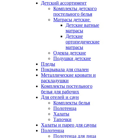
Детский ассортимент
Комплекты детского
постельного белья
Матрасы детские
Детские ватные
матрасы
Детские
ортопедические
матрасы
Одеяла детские
Подушки детские
Пледы
Покрывала для спален
Металлические кровати и
раскладушки
Комплекты постельного
белья для рабочих
Для отелей и саун
Комплекты белья
Полотенца
Халаты
Тапочки
Халаты и парео для сауны
Полотенца
Полотенца для лица