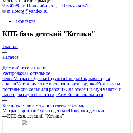
Контактная информация
630088, г. Новосибирск ул. Петухова 67Б
m.sibtorg@yandex.ru
Вконтакте
КПБ бязь детский "Котики"
Главная
—
Каталог
—
Детский ассортимент
Распродажа
Постельное
белье
Матрасы
Одеяла
Подушки
Пледы
Покрывала для
спален
Металлические кровати и раскладушки
Комплекты
постельного белья для рабочих
Для отелей и саун
Халаты и
парео для сауны
Полотенца
Армейские спальники
—
Комплекты детского постельного белья
Матрасы детские
Одеяла детские
Подушки детские
—
КПБ бязь детский "Котики"