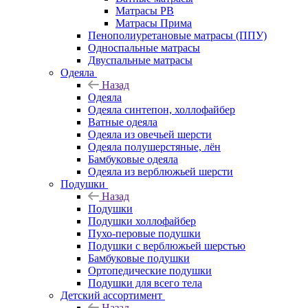
Матрасы РВ
Матрасы Прима
Пенополиуретановые матрасы (ППУ)
Односпальные матрасы
Двуспальные матрасы
Одеяла
Назад
Одеяла
Одеяла синтепон, холлофайбер
Ватные одеяла
Одеяла из овечьей шерсти
Одеяла полушерстяные, лён
Бамбуковые одеяла
Одеяла из верблюжьей шерсти
Подушки
Назад
Подушки
Подушки холлофайбер
Пухо-перовые подушки
Подушки с верблюжьей шерстью
Бамбуковые подушки
Ортопедические подушки
Подушки для всего тела
Детский ассортимент
Назад