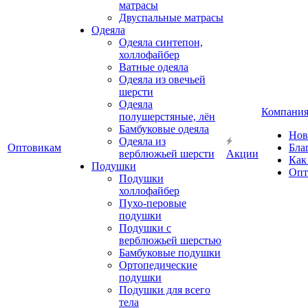
матрасы
Двуспальные матрасы
Одеяла
Одеяла синтепон,
холлофайбер
Ватные одеяла
Одеяла из овечьей
шерсти
Одеяла
Компани
полушерстяные, лён
Бамбуковые одеяла
Нов
Одеяла из
Оптовикам
Бла
верблюжьей шерсти
Акции
Как
Подушки
Опт
Подушки
холлофайбер
Пухо-перовые
подушки
Подушки с
верблюжьей шерстью
Бамбуковые подушки
Ортопедические
подушки
Подушки для всего
тела