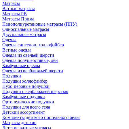
Матрасы
Ватные матрасы
Матрасы РВ
Матрасы Прима
Пенополиуретановые матрасы (ППУ)
Односпальные матрасы
Двуспальные матрасы
Одеяла
Одеяла синтепон, холлофайбер
Ватные одеяла
Одеяла из овечьей шерсти
Одеяла полушерстяные, лён
Бамбуковые одеяла
Одеяла из верблюжьей шерсти
Подушки
Подушки холлофайбер
Пухо-перовые подушки
Подушки с верблюжьей шерстью
Бамбуковые подушки
Ортопедические подушки
Подушки для всего тела
Детский ассортимент
Комплекты детского постельного белья
Матрасы детские
Детские ватные матрасы