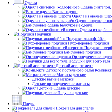
Одеяла
Одеяла синтепон,
Ватные одеяла
Одеяла из овечьей шер
Одеяла полушерстяны
Бамбуковые одеяла
Одеяла из верблю
Подушки
Подушки холлофайбер
Пухо-перовые подушки
Подушки с вер
Бамбуковые подушки
Ортопедические поду
Подушки для всего тела
Детский ассортимент
Комплекты
Матрасы детские
Детские ватные матрасы
Детские ортопедические матрасы
Одеяла детские
Подушки детские
Пледы
Покрывала для спален