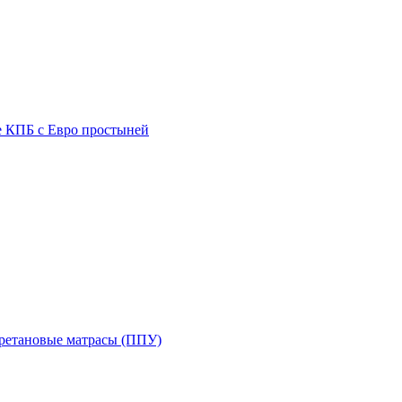
е КПБ с Евро простыней
ретановые матрасы (ППУ)