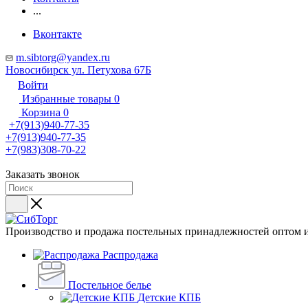
...
Вконтакте
m.sibtorg@yandex.ru
Новосибирск ул. Петухова 67Б
Войти
Избранные товары
0
Корзина
0
+7(913)940-77-35
+7(913)940-77-35
+7(983)308-70-22
Заказать звонок
Производство и продажа постельных принадлежностей оптом и
Распродажа
Постельное белье
Детские КПБ