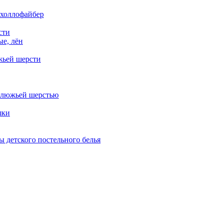
 холлофайбер
сти
е, лён
жьей шерсти
блюжьей шерстью
шки
 детского постельного белья