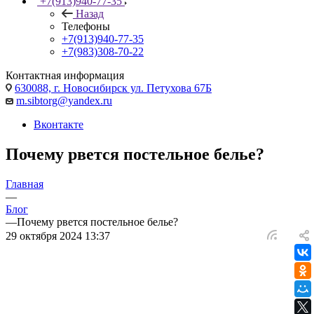
+7(913)940-77-35
Назад
Телефоны
+7(913)940-77-35
+7(983)308-70-22
Контактная информация
630088, г. Новосибирск ул. Петухова 67Б
m.sibtorg@yandex.ru
Вконтакте
Почему рвется постельное белье?
Главная
—
Блог
—
Почему рвется постельное белье?
29 октября 2024 13:37