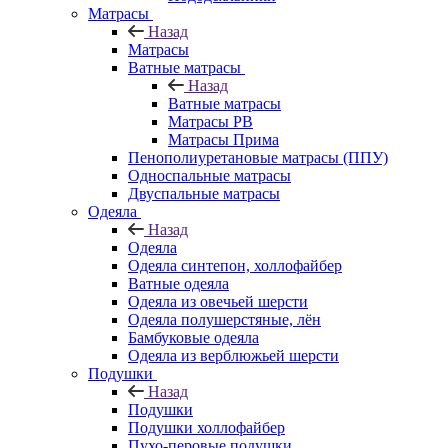
Матрасы
Назад
Матрасы
Ватные матрасы
Назад
Ватные матрасы
Матрасы РВ
Матрасы Прима
Пенополиуретановые матрасы (ППУ)
Односпальные матрасы
Двуспальные матрасы
Одеяла
Назад
Одеяла
Одеяла синтепон, холлофайбер
Ватные одеяла
Одеяла из овечьей шерсти
Одеяла полушерстяные, лён
Бамбуковые одеяла
Одеяла из верблюжьей шерсти
Подушки
Назад
Подушки
Подушки холлофайбер
Пухо-перовые подушки