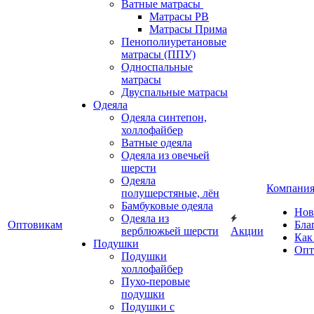
Ватные матрасы
Матрасы РВ
Матрасы Прима
Пенополиуретановые
матрасы (ППУ)
Односпальные
матрасы
Двуспальные матрасы
Одеяла
Одеяла синтепон,
холлофайбер
Ватные одеяла
Одеяла из овечьей
шерсти
Одеяла
Компани
полушерстяные, лён
Бамбуковые одеяла
Нов
Одеяла из
Оптовикам
Бла
верблюжьей шерсти
Акции
Как
Подушки
Опт
Подушки
холлофайбер
Пухо-перовые
подушки
Подушки с