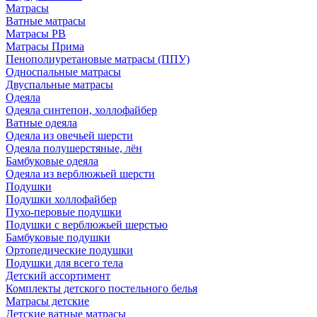
Матрасы
Ватные матрасы
Матрасы РВ
Матрасы Прима
Пенополиуретановые матрасы (ППУ)
Односпальные матрасы
Двуспальные матрасы
Одеяла
Одеяла синтепон, холлофайбер
Ватные одеяла
Одеяла из овечьей шерсти
Одеяла полушерстяные, лён
Бамбуковые одеяла
Одеяла из верблюжьей шерсти
Подушки
Подушки холлофайбер
Пухо-перовые подушки
Подушки с верблюжьей шерстью
Бамбуковые подушки
Ортопедические подушки
Подушки для всего тела
Детский ассортимент
Комплекты детского постельного белья
Матрасы детские
Детские ватные матрасы