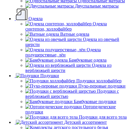
Односпальные матрасы
Двуспальные матрасы
Одеяла
Одеяла
синтепон, холлофайбер
Ватные одеяла
Одеяла из овечьей
шерсти
Одеяла
полушерстяные, лён
Бамбуковые одеяла
Одеяла из
верблюжьей шерсти
Подушки
Подушки холлофайбер
Пухо-перовые подушки
Подушки с
верблюжьей шерстью
Бамбуковые подушки
Ортопедические
подушки
Подушки для всего тела
Детский ассортимент