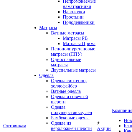
Непромокаемые
наматрасники
Наволочки
Простыни
Пододеяльники
Матрасы
Ватные матрасы
Матрасы РВ
Матрасы Прима
Пенополиуретановые
матрасы (ППУ)
Односпальные
матрасы
Двуспальные матрасы
Одеяла
Одеяла синтепон,
холлофайбер
Ватные одеяла
Одеяла из овечьей
шерсти
Одеяла
Компани
полушерстяные, лён
Бамбуковые одеяла
Нов
Одеяла из
Оптовикам
Бла
верблюжьей шерсти
Акции
Как