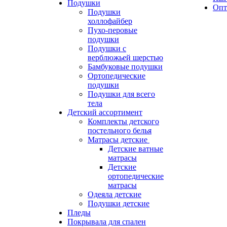
Подушки
Опт
Подушки
холлофайбер
Пухо-перовые
подушки
Подушки с
верблюжьей шерстью
Бамбуковые подушки
Ортопедические
подушки
Подушки для всего
тела
Детский ассортимент
Комплекты детского
постельного белья
Матрасы детские
Детские ватные
матрасы
Детские
ортопедические
матрасы
Одеяла детские
Подушки детские
Пледы
Покрывала для спален