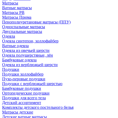
Матрасы
Ватные матрасы
Матрасы РВ
Матрасы Прима
Пенополиуретановые матрасы (ППУ)
Односпальные матрасы
Двуспальные матрасы
Одеяла
Одеяла синтепон, холлофайбер
Ватные одеяла
Одеяла из овечьей шерсти
Одеяла полушерстяные, лён
Бамбуковые одеяла
Одеяла из верблюжьей шерсти
Подушки
Подушки холлофайбер
Пухо-перовые подушки
Подушки с верблюжьей шерстью
Бамбуковые подушки
Ортопедические подушки
Подушки для всего тела
Детский ассортимент
Комплекты детского постельного белья
Матрасы детские
Детские ватные матрасы