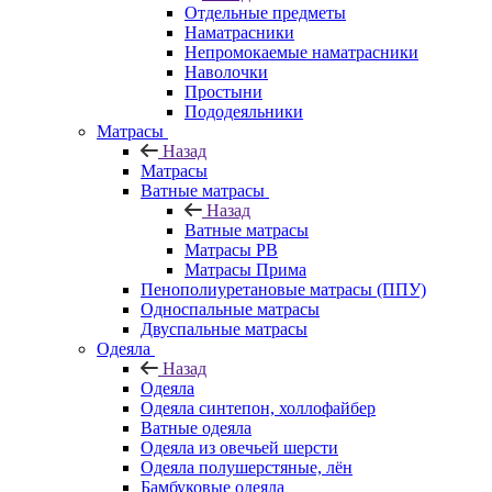
Отдельные предметы
Наматрасники
Непромокаемые наматрасники
Наволочки
Простыни
Пододеяльники
Матрасы
Назад
Матрасы
Ватные матрасы
Назад
Ватные матрасы
Матрасы РВ
Матрасы Прима
Пенополиуретановые матрасы (ППУ)
Односпальные матрасы
Двуспальные матрасы
Одеяла
Назад
Одеяла
Одеяла синтепон, холлофайбер
Ватные одеяла
Одеяла из овечьей шерсти
Одеяла полушерстяные, лён
Бамбуковые одеяла