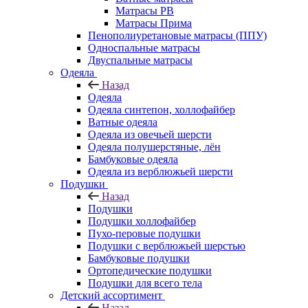
Матрасы РВ
Матрасы Прима
Пенополиуретановые матрасы (ППУ)
Односпальные матрасы
Двуспальные матрасы
Одеяла
Назад
Одеяла
Одеяла синтепон, холлофайбер
Ватные одеяла
Одеяла из овечьей шерсти
Одеяла полушерстяные, лён
Бамбуковые одеяла
Одеяла из верблюжьей шерсти
Подушки
Назад
Подушки
Подушки холлофайбер
Пухо-перовые подушки
Подушки с верблюжьей шерстью
Бамбуковые подушки
Ортопедические подушки
Подушки для всего тела
Детский ассортимент
Назад