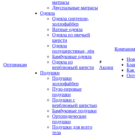
матрасы
Двуспальные матрасы
Одеяла
Одеяла синтепон,
холлофайбер
Ватные одеяла
Одеяла из овечьей
шерсти
Одеяла
Компани
полушерстяные, лён
Бамбуковые одеяла
Нов
Одеяла из
Оптовикам
Бла
верблюжьей шерсти
Акции
Как
Подушки
Опт
Подушки
холлофайбер
Пухо-перовые
подушки
Подушки с
верблюжьей шерстью
Бамбуковые подушки
Ортопедические
подушки
Подушки для всего
тела