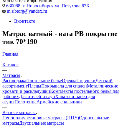
Контактная информация
630088, г. Новосибирск ул. Петухова 67Б
m.sibtorg@yandex.ru
Вконтакте
Матрас ватный - вата РВ покрытие
тик 70*190
Главная
—
Каталог
—
Матрасы
Распродажа
Постельное белье
Одеяла
Подушки
Детский
ассортимент
Пледы
Покрывала для спален
Металлические
кровати и раскладушки
Комплекты постельного белья для
рабочих
Для отелей и саун
Халаты и парео для
сауны
Полотенца
Армейские спальники
—
Ватные матрасы
Пенополиуретановые матрасы (ППУ)
Односпальные
матрасы
Двуспальные матрасы
—