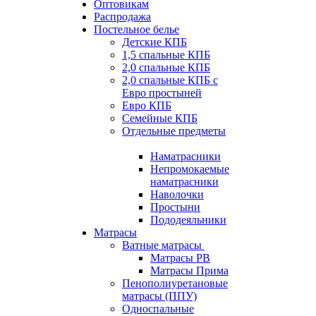
Оптовикам
Распродажа
Постельное белье
Детские КПБ
1,5 спальные КПБ
2,0 спальные КПБ
2,0 спальные КПБ с
Евро простыней
Евро КПБ
Семейные КПБ
Отдельные предметы
Наматрасники
Непромокаемые
наматрасники
Наволочки
Простыни
Пододеяльники
Матрасы
Ватные матрасы
Матрасы РВ
Матрасы Прима
Пенополиуретановые
матрасы (ППУ)
Односпальные