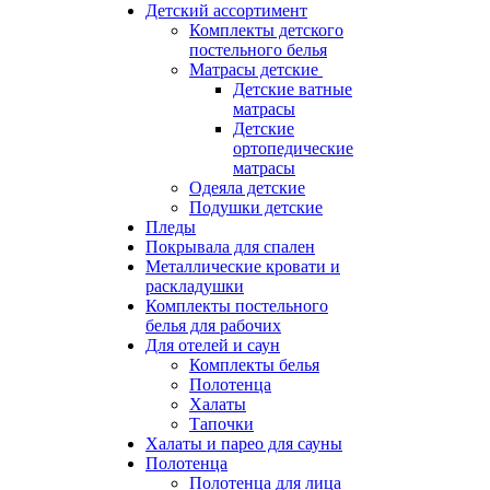
Детский ассортимент
Комплекты детского
постельного белья
Матрасы детские
Детские ватные
матрасы
Детские
ортопедические
матрасы
Одеяла детские
Подушки детские
Пледы
Покрывала для спален
Металлические кровати и
раскладушки
Комплекты постельного
белья для рабочих
Для отелей и саун
Комплекты белья
Полотенца
Халаты
Тапочки
Халаты и парео для сауны
Полотенца
Полотенца для лица