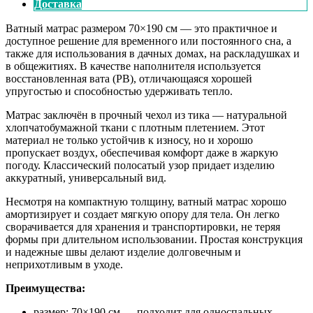
Доставка
Ватный матрас размером 70×190 см — это практичное и
доступное решение для временного или постоянного сна, а
также для использования в дачных домах, на раскладушках и
в общежитиях. В качестве наполнителя используется
восстановленная вата (РВ), отличающаяся хорошей
упругостью и способностью удерживать тепло.
Матрас заключён в прочный чехол из тика — натуральной
хлопчатобумажной ткани с плотным плетением. Этот
материал не только устойчив к износу, но и хорошо
пропускает воздух, обеспечивая комфорт даже в жаркую
погоду. Классический полосатый узор придает изделию
аккуратный, универсальный вид.
Несмотря на компактную толщину, ватный матрас хорошо
амортизирует и создает мягкую опору для тела. Он легко
сворачивается для хранения и транспортировки, не теряя
формы при длительном использовании. Простая конструкция
и надежные швы делают изделие долговечным и
неприхотливым в уходе.
Преимущества:
размер: 70×190 см — подходит для односпальных