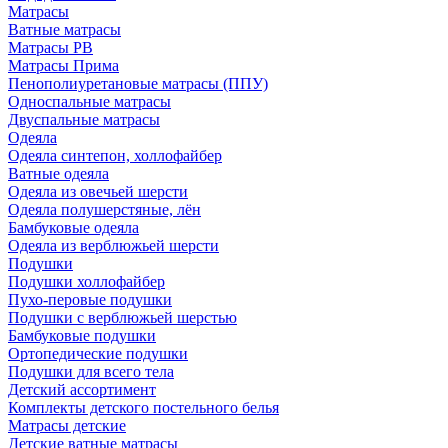
Матрасы
Ватные матрасы
Матрасы РВ
Матрасы Прима
Пенополиуретановые матрасы (ППУ)
Односпальные матрасы
Двуспальные матрасы
Одеяла
Одеяла синтепон, холлофайбер
Ватные одеяла
Одеяла из овечьей шерсти
Одеяла полушерстяные, лён
Бамбуковые одеяла
Одеяла из верблюжьей шерсти
Подушки
Подушки холлофайбер
Пухо-перовые подушки
Подушки с верблюжьей шерстью
Бамбуковые подушки
Ортопедические подушки
Подушки для всего тела
Детский ассортимент
Комплекты детского постельного белья
Матрасы детские
Детские ватные матрасы