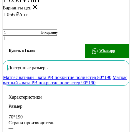
Варианты цен
1 056
₽
/шт
В корзину
Купить в 1 клик
Whatsapp
Доступные размеры
Матрас ватный - вата РВ покрытие полиэстер 80*190
Матрас
ватный - вата РВ покрытие полиэстер 90*190
Характеристики
Размер
—
70*190
Страна производитель
—