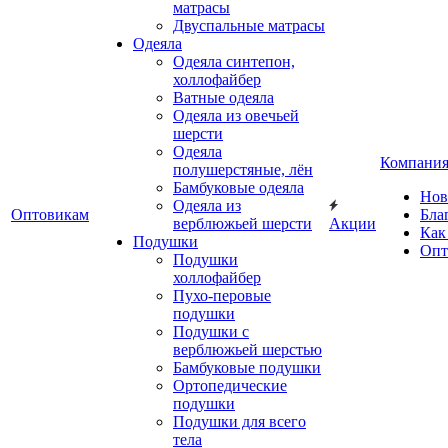
матрасы
Двуспальные матрасы
Одеяла
Одеяла синтепон,
холлофайбер
Ватные одеяла
Одеяла из овечьей
шерсти
Одеяла
Компани
полушерстяные, лён
Бамбуковые одеяла
Нов
Одеяла из
Оптовикам
Бла
верблюжьей шерсти
Акции
Как
Подушки
Опт
Подушки
холлофайбер
Пухо-перовые
подушки
Подушки с
верблюжьей шерстью
Бамбуковые подушки
Ортопедические
подушки
Подушки для всего
тела