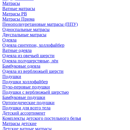
Матрасы
Ватные матрасы
Матрасы РВ
Матрасы Прима
Пенополиуретановые матрасы (ППУ)
Односпальные матрасы
Двуспальные матрасы
Одеяла
Одеяла синтепон, холлофайбер
Ватные одеяла
Одеяла из овечьей шерсти
Одеяла полушерстяные, лён
Бамбуковые одеяла
Одеяла из верблюжьей шерсти
Подушки
Подушки холлофайбер
Пухо-перовые подушки
Подушки с верблюжьей шерстью
Бамбуковые подушки
Ортопедические подушки
Подушки для всего тела
Детский ассортимент
Комплекты детского постельного белья
Матрасы детские
Детские ватные матрасы