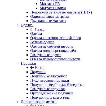
Матрасы РВ
Матрасы Прима
Пенополиуретановые матрасы (ППУ)
Односпальные матрасы
Двуспальные матрасы
Одеяла
Назад
Одеяла
Одеяла синтепон, холлофайбер
Ватные одеяла
Одеяла из овечьей шерсти
Одеяла полушерстяные, лён
Бамбуковые одеяла
Одеяла из верблюжьей шерсти
Подушки
Назад
Подушки
Подушки холлофайбер
Пухо-перовые подушки
Подушки с верблюжьей шерстью
Бамбуковые подушки
Ортопедические подушки
Подушки для всего тела
Детский ассортимент
Назад