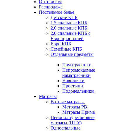
Оптовикам
Распродажа
Постельное белье
Детские КПБ
1,5 спальные КПБ
2,0 спальные КПБ
2,0 спальные КПБ с
Евро простыней
Евро КПБ
Семейные КПБ
Отдельные предметы
Наматрасники
Непромокаемые
наматрасники
Наволочки
Простыни
Пододеяльники
Матрасы
Ватные матрасы
Матрасы РВ
Матрасы Прима
Пенополиуретановые
матрасы (ППУ)
Односпальные