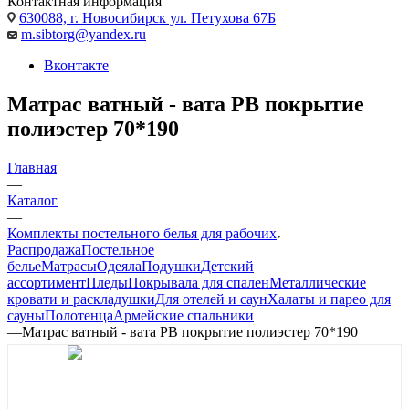
Контактная информация
630088, г. Новосибирск ул. Петухова 67Б
m.sibtorg@yandex.ru
Вконтакте
Матрас ватный - вата РВ покрытие
полиэстер 70*190
Главная
—
Каталог
—
Комплекты постельного белья для рабочих
Распродажа
Постельное
белье
Матрасы
Одеяла
Подушки
Детский
ассортимент
Пледы
Покрывала для спален
Металлические
кровати и раскладушки
Для отелей и саун
Халаты и парео для
сауны
Полотенца
Армейские спальники
—
Матрас ватный - вата РВ покрытие полиэстер 70*190