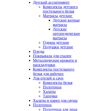
Детский ассортимент
Комплекты детского
постельного белья
Матрасы детские
Детские ватные
матрасы
Детские
ортопедические
матрасы
Одеяла детские
Подушки детские
Пледы
Покрывала для спален
Металлические кровати и
раскладушки
Комплекты постельного
белья для рабочих
Для отелей и саун
Комплекты белья
Полотенца
Халаты
Тапочки
Халаты и парео для сауны
Полотенца
Полотенца для лица