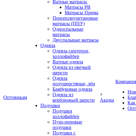
Ватные матрасы
Матрасы РВ
Матрасы Прима
Пенополиуретановые
матрасы (ППУ)
Односпальные
матрасы
Двуспальные матрасы
Одеяла
Одеяла синтепон,
холлофайбер
Ватные одеяла
Одеяла из овечьей
шерсти
Одеяла
Компани
полушерстяные, лён
Бамбуковые одеяла
Нов
Одеяла из
Оптовикам
Бла
верблюжьей шерсти
Акции
Как
Подушки
Опт
Подушки
холлофайбер
Пухо-перовые
подушки
Подушки с