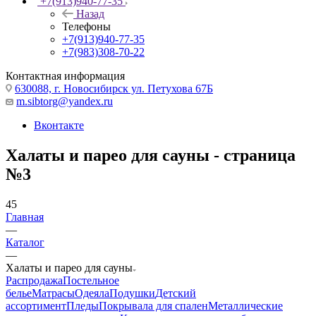
+7(913)940-77-35
Назад
Телефоны
+7(913)940-77-35
+7(983)308-70-22
Контактная информация
630088, г. Новосибирск ул. Петухова 67Б
m.sibtorg@yandex.ru
Вконтакте
Халаты и парео для сауны - страница
№3
45
Главная
—
Каталог
—
Халаты и парео для сауны
Распродажа
Постельное
белье
Матрасы
Одеяла
Подушки
Детский
ассортимент
Пледы
Покрывала для спален
Металлические