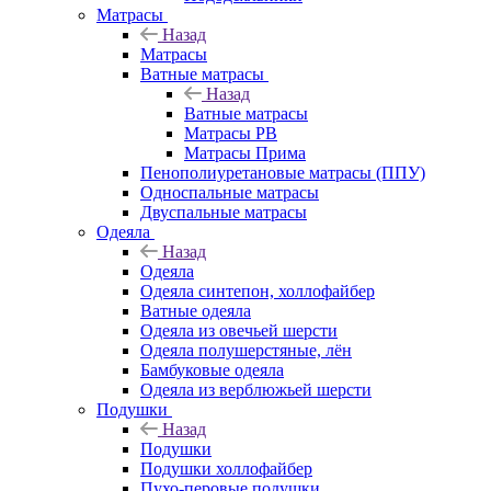
Матрасы
Назад
Матрасы
Ватные матрасы
Назад
Ватные матрасы
Матрасы РВ
Матрасы Прима
Пенополиуретановые матрасы (ППУ)
Односпальные матрасы
Двуспальные матрасы
Одеяла
Назад
Одеяла
Одеяла синтепон, холлофайбер
Ватные одеяла
Одеяла из овечьей шерсти
Одеяла полушерстяные, лён
Бамбуковые одеяла
Одеяла из верблюжьей шерсти
Подушки
Назад
Подушки
Подушки холлофайбер
Пухо-перовые подушки