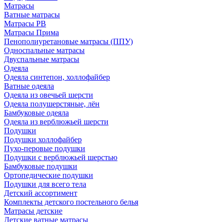
Матрасы
Ватные матрасы
Матрасы РВ
Матрасы Прима
Пенополиуретановые матрасы (ППУ)
Односпальные матрасы
Двуспальные матрасы
Одеяла
Одеяла синтепон, холлофайбер
Ватные одеяла
Одеяла из овечьей шерсти
Одеяла полушерстяные, лён
Бамбуковые одеяла
Одеяла из верблюжьей шерсти
Подушки
Подушки холлофайбер
Пухо-перовые подушки
Подушки с верблюжьей шерстью
Бамбуковые подушки
Ортопедические подушки
Подушки для всего тела
Детский ассортимент
Комплекты детского постельного белья
Матрасы детские
Детские ватные матрасы