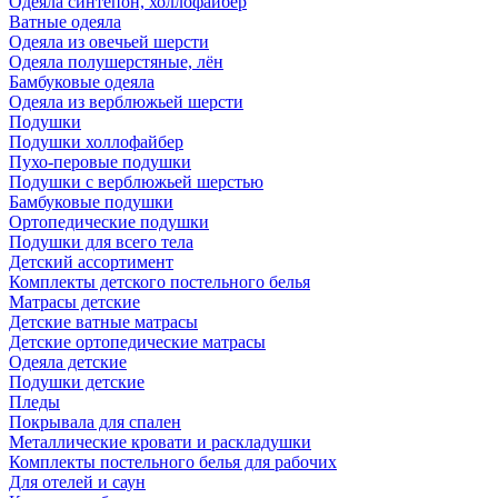
Одеяла синтепон, холлофайбер
Ватные одеяла
Одеяла из овечьей шерсти
Одеяла полушерстяные, лён
Бамбуковые одеяла
Одеяла из верблюжьей шерсти
Подушки
Подушки холлофайбер
Пухо-перовые подушки
Подушки с верблюжьей шерстью
Бамбуковые подушки
Ортопедические подушки
Подушки для всего тела
Детский ассортимент
Комплекты детского постельного белья
Матрасы детские
Детские ватные матрасы
Детские ортопедические матрасы
Одеяла детские
Подушки детские
Пледы
Покрывала для спален
Металлические кровати и раскладушки
Комплекты постельного белья для рабочих
Для отелей и саун