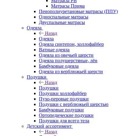
Матрасы РВ
Матрасы Прима
Пенополиуретановые матрасы (ППУ)
Односпальные матрасы
Двуспальные матрасы
Одеяла
Назад
Одеяла
Одеяла синтепон, холлофайбер
Ватные одеяла
Одеяла из овечьей шерсти
Одеяла полушерстяные, лён
Бамбуковые одеяла
Одеяла из верблюжьей шерсти
Подушки
Назад
Подушки
Подушки холлофайбер
Пухо-перовые подушки
Подушки с верблюжьей шерстью
Бамбуковые подушки
Ортопедические подушки
Подушки для всего тела
Детский ассортимент
Назад