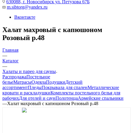
630088, г. Новосибирск ул. Петухова 67Б
m.sibtorg@yandex.ru
Вконтакте
Халат махровый с капюшоном
Розовый р.48
Главная
—
Каталог
—
Халаты и парео для сауны
Распродажа
Постельное
белье
Матрасы
Одеяла
Подушки
Детский
ассортимент
Пледы
Покрывала для спален
Металлические
кровати и раскладушки
Комплекты постельного белья для
рабочих
Для отелей и саун
Полотенца
Армейские спальники
—
Халат махровый с капюшоном Розовый р.48