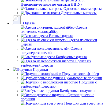
Пенополиуретановые матрасы (ППУ)
Односпальные матрасы
Двуспальные матрасы
Одеяла
Одеяла
синтепон, холлофайбер
Ватные одеяла
Одеяла из овечьей
шерсти
Одеяла
полушерстяные, лён
Бамбуковые одеяла
Одеяла из
верблюжьей шерсти
Подушки
Подушки холлофайбер
Пухо-перовые подушки
Подушки с
верблюжьей шерстью
Бамбуковые подушки
Ортопедические
подушки
Подушки для всего тела