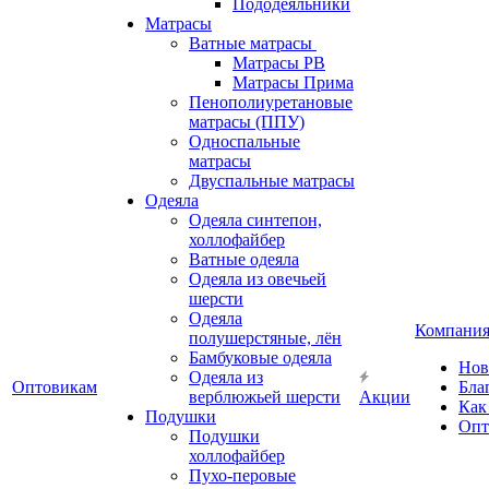
Пододеяльники
Матрасы
Ватные матрасы
Матрасы РВ
Матрасы Прима
Пенополиуретановые
матрасы (ППУ)
Односпальные
матрасы
Двуспальные матрасы
Одеяла
Одеяла синтепон,
холлофайбер
Ватные одеяла
Одеяла из овечьей
шерсти
Одеяла
Компани
полушерстяные, лён
Бамбуковые одеяла
Нов
Одеяла из
Оптовикам
Бла
верблюжьей шерсти
Акции
Как
Подушки
Опт
Подушки
холлофайбер
Пухо-перовые