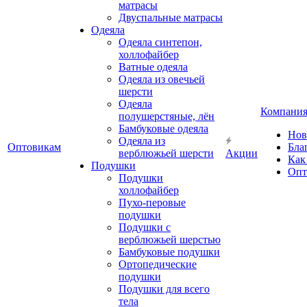
матрасы
Двуспальные матрасы
Одеяла
Одеяла синтепон,
холлофайбер
Ватные одеяла
Одеяла из овечьей
шерсти
Одеяла
Компани
полушерстяные, лён
Бамбуковые одеяла
Нов
Одеяла из
Оптовикам
Бла
верблюжьей шерсти
Акции
Как
Подушки
Опт
Подушки
холлофайбер
Пухо-перовые
подушки
Подушки с
верблюжьей шерстью
Бамбуковые подушки
Ортопедические
подушки
Подушки для всего
тела