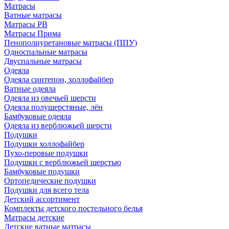
Матрасы
Ватные матрасы
Матрасы РВ
Матрасы Прима
Пенополиуретановые матрасы (ППУ)
Односпальные матрасы
Двуспальные матрасы
Одеяла
Одеяла синтепон, холлофайбер
Ватные одеяла
Одеяла из овечьей шерсти
Одеяла полушерстяные, лён
Бамбуковые одеяла
Одеяла из верблюжьей шерсти
Подушки
Подушки холлофайбер
Пухо-перовые подушки
Подушки с верблюжьей шерстью
Бамбуковые подушки
Ортопедические подушки
Подушки для всего тела
Детский ассортимент
Комплекты детского постельного белья
Матрасы детские
Детские ватные матрасы