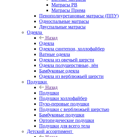
Матрасы РВ
Матрасы Прима
Пенополиуретановые матрасы (ППУ)
Односпальные матрасы
Двуспальные матрасы
Одеяла
Назад
Одеяла
Одеяла синтепон, холлофайбер
Ватные одеяла
Одеяла из овечьей шерсти
Одеяла полушерстяные, лён
Бамбуковые одеяла
Одеяла из верблюжьей шерсти
Подушки
Назад
Подушки
Подушки холлофайбер
Пухо-перовые подушки
Подушки с верблюжьей шерстью
Бамбуковые подушки
Ортопедические подушки
Подушки для всего тела
Детский ассортимент
Назад