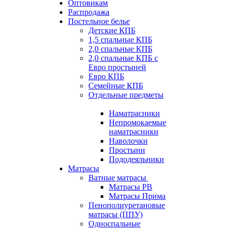
Оптовикам
Распродажа
Постельное белье
Детские КПБ
1,5 спальные КПБ
2,0 спальные КПБ
2,0 спальные КПБ с
Евро простыней
Евро КПБ
Семейные КПБ
Отдельные предметы
Наматрасники
Непромокаемые
наматрасники
Наволочки
Простыни
Пододеяльники
Матрасы
Ватные матрасы
Матрасы РВ
Матрасы Прима
Пенополиуретановые
матрасы (ППУ)
Односпальные