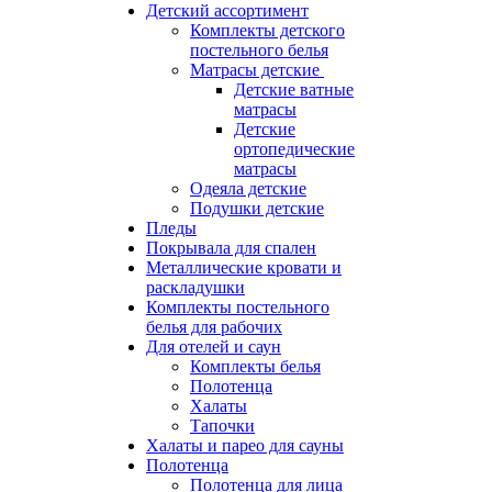
Детский ассортимент
Комплекты детского
постельного белья
Матрасы детские
Детские ватные
матрасы
Детские
ортопедические
матрасы
Одеяла детские
Подушки детские
Пледы
Покрывала для спален
Металлические кровати и
раскладушки
Комплекты постельного
белья для рабочих
Для отелей и саун
Комплекты белья
Полотенца
Халаты
Тапочки
Халаты и парео для сауны
Полотенца
Полотенца для лица