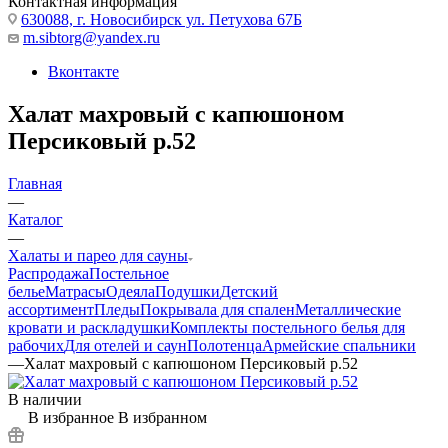
Контактная информация
630088, г. Новосибирск ул. Петухова 67Б
m.sibtorg@yandex.ru
Вконтакте
Халат махровый с капюшоном
Персиковый р.52
Главная
—
Каталог
—
Халаты и парео для сауны
Распродажа
Постельное
белье
Матрасы
Одеяла
Подушки
Детский
ассортимент
Пледы
Покрывала для спален
Металлические
кровати и раскладушки
Комплекты постельного белья для
рабочих
Для отелей и саун
Полотенца
Армейские спальники
—
Халат махровый с капюшоном Персиковый р.52
В наличии
В избранное
В избранном