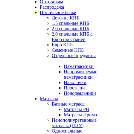
Оптовикам
Распродажа
Постельное белье
Детские КПБ
1,5 спальные КПБ
2,0 спальные КПБ
2,0 спальные КПБ с
Евро простыней
Евро КПБ
Семейные КПБ
Отдельные предметы
Наматрасники
Непромокаемые
наматрасники
Наволочки
Простыни
Пододеяльники
Матрасы
Ватные матрасы
Матрасы РВ
Матрасы Прима
Пенополиуретановые
матрасы (ППУ)
Односпальные