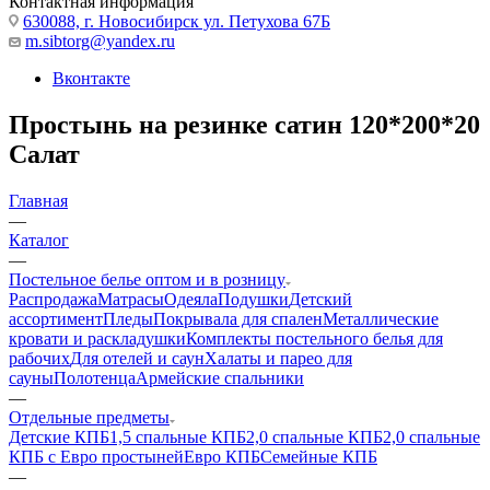
Контактная информация
630088, г. Новосибирск ул. Петухова 67Б
m.sibtorg@yandex.ru
Вконтакте
Простынь на резинке сатин 120*200*20
Салат
Главная
—
Каталог
—
Постельное белье оптом и в розницу
Распродажа
Матрасы
Одеяла
Подушки
Детский
ассортимент
Пледы
Покрывала для спален
Металлические
кровати и раскладушки
Комплекты постельного белья для
рабочих
Для отелей и саун
Халаты и парео для
сауны
Полотенца
Армейские спальники
—
Отдельные предметы
Детские КПБ
1,5 спальные КПБ
2,0 спальные КПБ
2,0 спальные
КПБ с Евро простыней
Евро КПБ
Семейные КПБ
—