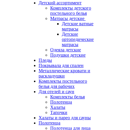
Детский ассортимент
Комплекты детского
постельного белья
Матрасы детские
Детские ватные
матрасы
Детские
ортопедические
матрасы
Одеяла детские
Подушки детские
Пледы
Покрывала для спален
Металлические кровати и
раскладушки
Комплекты постельного
белья для рабочих
Для отелей и саун
Комплекты белья
Полотенца
Халаты
Тапочки
Халаты и парео для сауны
Полотенца
Полотенца для лица