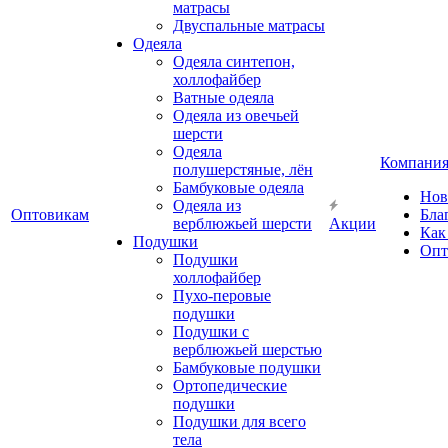
матрасы
Двуспальные матрасы
Одеяла
Одеяла синтепон,
холлофайбер
Ватные одеяла
Одеяла из овечьей
шерсти
Одеяла
Компани
полушерстяные, лён
Бамбуковые одеяла
Нов
Одеяла из
Оптовикам
Бла
верблюжьей шерсти
Акции
Как
Подушки
Опт
Подушки
холлофайбер
Пухо-перовые
подушки
Подушки с
верблюжьей шерстью
Бамбуковые подушки
Ортопедические
подушки
Подушки для всего
тела