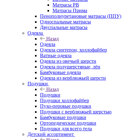
Матрасы РВ
Матрасы Прима
Пенополиуретановые матрасы (ППУ)
Односпальные матрасы
Двуспальные матрасы
Одеяла
Назад
Одеяла
Одеяла синтепон, холлофайбер
Ватные одеяла
Одеяла из овечьей шерсти
Одеяла полушерстяные, лён
Бамбуковые одеяла
Одеяла из верблюжьей шерсти
Подушки
Назад
Подушки
Подушки холлофайбер
Пухо-перовые подушки
Подушки с верблюжьей шерстью
Бамбуковые подушки
Ортопедические подушки
Подушки для всего тела
Детский ассортимент
Назад