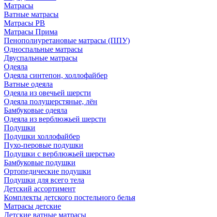
Матрасы
Ватные матрасы
Матрасы РВ
Матрасы Прима
Пенополиуретановые матрасы (ППУ)
Односпальные матрасы
Двуспальные матрасы
Одеяла
Одеяла синтепон, холлофайбер
Ватные одеяла
Одеяла из овечьей шерсти
Одеяла полушерстяные, лён
Бамбуковые одеяла
Одеяла из верблюжьей шерсти
Подушки
Подушки холлофайбер
Пухо-перовые подушки
Подушки с верблюжьей шерстью
Бамбуковые подушки
Ортопедические подушки
Подушки для всего тела
Детский ассортимент
Комплекты детского постельного белья
Матрасы детские
Детские ватные матрасы