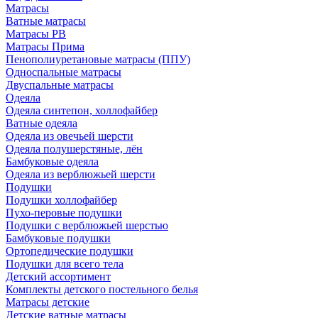
Матрасы
Ватные матрасы
Матрасы РВ
Матрасы Прима
Пенополиуретановые матрасы (ППУ)
Односпальные матрасы
Двуспальные матрасы
Одеяла
Одеяла синтепон, холлофайбер
Ватные одеяла
Одеяла из овечьей шерсти
Одеяла полушерстяные, лён
Бамбуковые одеяла
Одеяла из верблюжьей шерсти
Подушки
Подушки холлофайбер
Пухо-перовые подушки
Подушки с верблюжьей шерстью
Бамбуковые подушки
Ортопедические подушки
Подушки для всего тела
Детский ассортимент
Комплекты детского постельного белья
Матрасы детские
Детские ватные матрасы