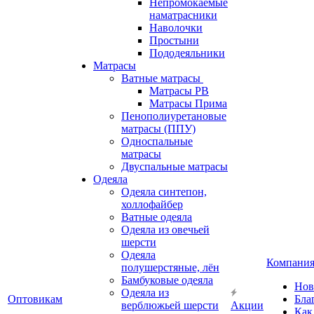
Непромокаемые
наматрасники
Наволочки
Простыни
Пододеяльники
Матрасы
Ватные матрасы
Матрасы РВ
Матрасы Прима
Пенополиуретановые
матрасы (ППУ)
Односпальные
матрасы
Двуспальные матрасы
Одеяла
Одеяла синтепон,
холлофайбер
Ватные одеяла
Одеяла из овечьей
шерсти
Одеяла
Компани
полушерстяные, лён
Бамбуковые одеяла
Нов
Одеяла из
Оптовикам
Бла
верблюжьей шерсти
Акции
Как