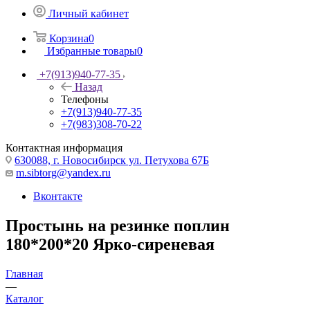
Личный кабинет
Корзина
0
Избранные товары
0
+7(913)940-77-35
Назад
Телефоны
+7(913)940-77-35
+7(983)308-70-22
Контактная информация
630088, г. Новосибирск ул. Петухова 67Б
m.sibtorg@yandex.ru
Вконтакте
Простынь на резинке поплин
180*200*20 Ярко-сиреневая
Главная
—
Каталог