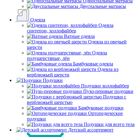
Односпальные матрасы
Двуспальные матрасы
Одеяла
Одеяла
синтепон, холлофайбер
Ватные одеяла
Одеяла из овечьей
шерсти
Одеяла
полушерстяные, лён
Бамбуковые одеяла
Одеяла из
верблюжьей шерсти
Подушки
Подушки холлофайбер
Пухо-перовые подушки
Подушки с
верблюжьей шерстью
Бамбуковые подушки
Ортопедические
подушки
Подушки для всего тела
Детский ассортимент