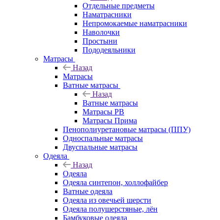
Отдельные предметы
Наматрасники
Непромокаемые наматрасники
Наволочки
Простыни
Пододеяльники
Матрасы
Назад
Матрасы
Ватные матрасы
Назад
Ватные матрасы
Матрасы РВ
Матрасы Прима
Пенополиуретановые матрасы (ППУ)
Односпальные матрасы
Двуспальные матрасы
Одеяла
Назад
Одеяла
Одеяла синтепон, холлофайбер
Ватные одеяла
Одеяла из овечьей шерсти
Одеяла полушерстяные, лён
Бамбуковые одеяла