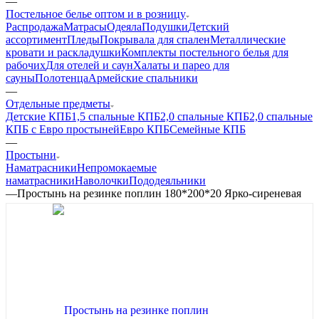
—
Постельное белье оптом и в розницу
Распродажа
Матрасы
Одеяла
Подушки
Детский
ассортимент
Пледы
Покрывала для спален
Металлические
кровати и раскладушки
Комплекты постельного белья для
рабочих
Для отелей и саун
Халаты и парео для
сауны
Полотенца
Армейские спальники
—
Отдельные предметы
Детские КПБ
1,5 спальные КПБ
2,0 спальные КПБ
2,0 спальные
КПБ с Евро простыней
Евро КПБ
Семейные КПБ
—
Простыни
Наматрасники
Непромокаемые
наматрасники
Наволочки
Пододеяльники
—
Простынь на резинке поплин 180*200*20 Ярко-сиреневая