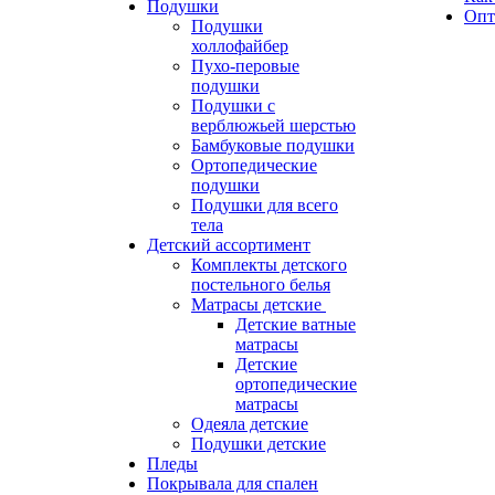
Подушки
Опт
Подушки
холлофайбер
Пухо-перовые
подушки
Подушки с
верблюжьей шерстью
Бамбуковые подушки
Ортопедические
подушки
Подушки для всего
тела
Детский ассортимент
Комплекты детского
постельного белья
Матрасы детские
Детские ватные
матрасы
Детские
ортопедические
матрасы
Одеяла детские
Подушки детские
Пледы
Покрывала для спален