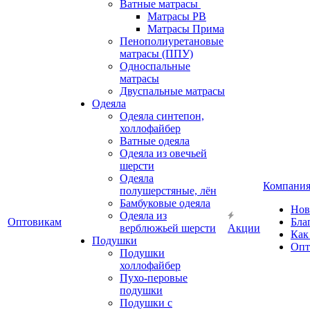
Ватные матрасы
Матрасы РВ
Матрасы Прима
Пенополиуретановые
матрасы (ППУ)
Односпальные
матрасы
Двуспальные матрасы
Одеяла
Одеяла синтепон,
холлофайбер
Ватные одеяла
Одеяла из овечьей
шерсти
Одеяла
Компани
полушерстяные, лён
Бамбуковые одеяла
Нов
Одеяла из
Оптовикам
Бла
верблюжьей шерсти
Акции
Как
Подушки
Опт
Подушки
холлофайбер
Пухо-перовые
подушки
Подушки с