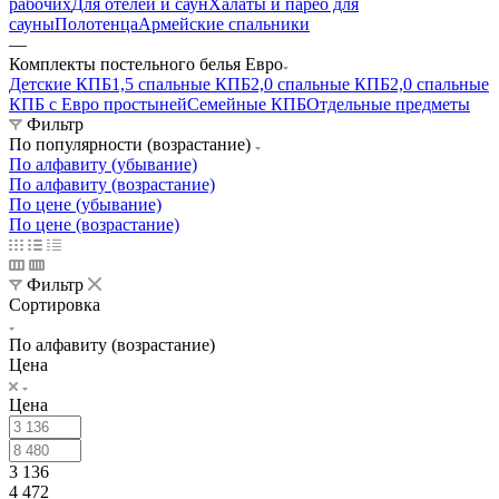
рабочих
Для отелей и саун
Халаты и парео для
сауны
Полотенца
Армейские спальники
—
Комплекты постельного белья Евро
Детские КПБ
1,5 спальные КПБ
2,0 спальные КПБ
2,0 спальные
КПБ с Евро простыней
Семейные КПБ
Отдельные предметы
Фильтр
По популярности (возрастание)
По алфавиту (убывание)
По алфавиту (возрастание)
По цене (убывание)
По цене (возрастание)
Фильтр
Сортировка
По алфавиту (возрастание)
Цена
Цена
3 136
4 472