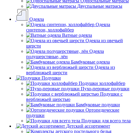
Односпальные матрасы
Двуспальные матрасы
Одеяла
Одеяла
синтепон, холлофайбер
Ватные одеяла
Одеяла из овечьей
шерсти
Одеяла
полушерстяные, лён
Бамбуковые одеяла
Одеяла из
верблюжьей шерсти
Подушки
Подушки холлофайбер
Пухо-перовые подушки
Подушки с
верблюжьей шерстью
Бамбуковые подушки
Ортопедические
подушки
Подушки для всего тела
Детский ассортимент