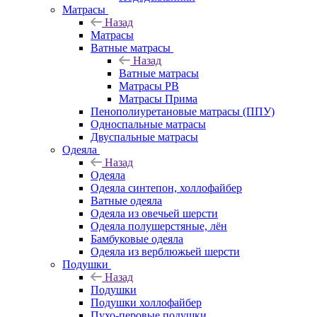
Матрасы
Назад
Матрасы
Ватные матрасы
Назад
Ватные матрасы
Матрасы РВ
Матрасы Прима
Пенополиуретановые матрасы (ППУ)
Односпальные матрасы
Двуспальные матрасы
Одеяла
Назад
Одеяла
Одеяла синтепон, холлофайбер
Ватные одеяла
Одеяла из овечьей шерсти
Одеяла полушерстяные, лён
Бамбуковые одеяла
Одеяла из верблюжьей шерсти
Подушки
Назад
Подушки
Подушки холлофайбер
Пухо-перовые подушки