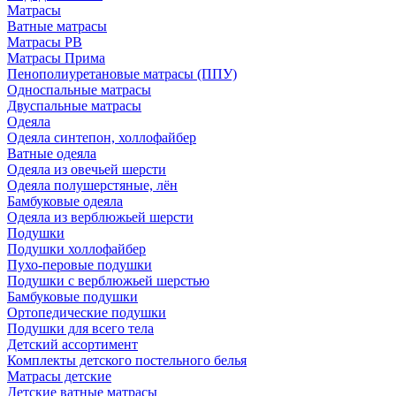
Матрасы
Ватные матрасы
Матрасы РВ
Матрасы Прима
Пенополиуретановые матрасы (ППУ)
Односпальные матрасы
Двуспальные матрасы
Одеяла
Одеяла синтепон, холлофайбер
Ватные одеяла
Одеяла из овечьей шерсти
Одеяла полушерстяные, лён
Бамбуковые одеяла
Одеяла из верблюжьей шерсти
Подушки
Подушки холлофайбер
Пухо-перовые подушки
Подушки с верблюжьей шерстью
Бамбуковые подушки
Ортопедические подушки
Подушки для всего тела
Детский ассортимент
Комплекты детского постельного белья
Матрасы детские
Детские ватные матрасы