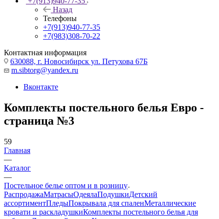
+7(913)940-77-35
Назад
Телефоны
+7(913)940-77-35
+7(983)308-70-22
Контактная информация
630088, г. Новосибирск ул. Петухова 67Б
m.sibtorg@yandex.ru
Вконтакте
Комплекты постельного белья Евро -
страница №3
59
Главная
—
Каталог
—
Постельное белье оптом и в розницу
Распродажа
Матрасы
Одеяла
Подушки
Детский
ассортимент
Пледы
Покрывала для спален
Металлические
кровати и раскладушки
Комплекты постельного белья для