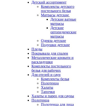
Детский ассортимент
Комплекты детского
постельного белья
Матрасы детские
Детские ватные
матрасы
Детские
ортопедические
матрасы
Одеяла детские
Подушки детские
Пледы
Покрывала для спален
Металлические кровати и
раскладушки
Комплекты постельного
белья для рабочих
Для отелей и саун
Комплекты белья
Полотенца
Халаты
Тапочки
Халаты и парео для сауны
Полотенца
Полотенца для лица