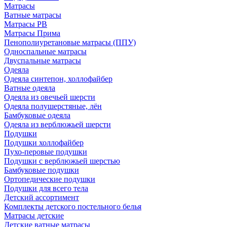
Матрасы
Ватные матрасы
Матрасы РВ
Матрасы Прима
Пенополиуретановые матрасы (ППУ)
Односпальные матрасы
Двуспальные матрасы
Одеяла
Одеяла синтепон, холлофайбер
Ватные одеяла
Одеяла из овечьей шерсти
Одеяла полушерстяные, лён
Бамбуковые одеяла
Одеяла из верблюжьей шерсти
Подушки
Подушки холлофайбер
Пухо-перовые подушки
Подушки с верблюжьей шерстью
Бамбуковые подушки
Ортопедические подушки
Подушки для всего тела
Детский ассортимент
Комплекты детского постельного белья
Матрасы детские
Детские ватные матрасы