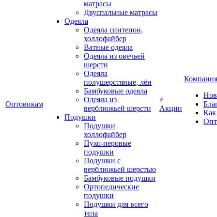
матрасы
Двуспальные матрасы
Одеяла
Одеяла синтепон,
холлофайбер
Ватные одеяла
Одеяла из овечьей
шерсти
Одеяла
Компани
полушерстяные, лён
Бамбуковые одеяла
Нов
Одеяла из
Оптовикам
Бла
верблюжьей шерсти
Акции
Как
Подушки
Опт
Подушки
холлофайбер
Пухо-перовые
подушки
Подушки с
верблюжьей шерстью
Бамбуковые подушки
Ортопедические
подушки
Подушки для всего
тела