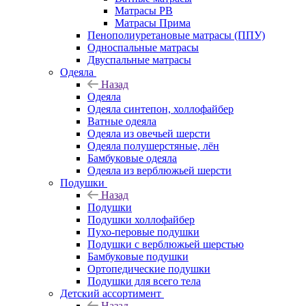
Матрасы РВ
Матрасы Прима
Пенополиуретановые матрасы (ППУ)
Односпальные матрасы
Двуспальные матрасы
Одеяла
Назад
Одеяла
Одеяла синтепон, холлофайбер
Ватные одеяла
Одеяла из овечьей шерсти
Одеяла полушерстяные, лён
Бамбуковые одеяла
Одеяла из верблюжьей шерсти
Подушки
Назад
Подушки
Подушки холлофайбер
Пухо-перовые подушки
Подушки с верблюжьей шерстью
Бамбуковые подушки
Ортопедические подушки
Подушки для всего тела
Детский ассортимент
Назад