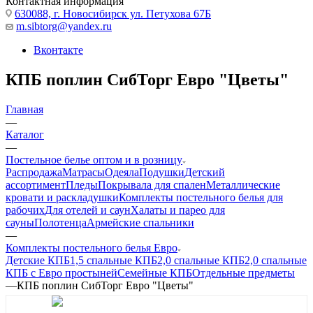
Контактная информация
630088, г. Новосибирск ул. Петухова 67Б
m.sibtorg@yandex.ru
Вконтакте
КПБ поплин СибТорг Евро "Цветы"
Главная
—
Каталог
—
Постельное белье оптом и в розницу
Распродажа
Матрасы
Одеяла
Подушки
Детский
ассортимент
Пледы
Покрывала для спален
Металлические
кровати и раскладушки
Комплекты постельного белья для
рабочих
Для отелей и саун
Халаты и парео для
сауны
Полотенца
Армейские спальники
—
Комплекты постельного белья Евро
Детские КПБ
1,5 спальные КПБ
2,0 спальные КПБ
2,0 спальные
КПБ с Евро простыней
Семейные КПБ
Отдельные предметы
—
КПБ поплин СибТорг Евро "Цветы"