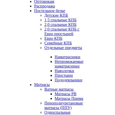
Оптовикам
Распродажа
Постельное белье
Детские КПБ
1,5 спальные КПБ
2,0 спальные КПБ
2,0 спальные КПБ с
Евро простыней
Евро КПБ
Семейные КПБ
Отдельные предметы
Наматрасники
Непромокаемые
наматрасники
Наволочки
Простыни
Пододеяльники
Матрасы
Ватные матрасы
Матрасы РВ
Матрасы Прима
Пенополиуретановые
матрасы (ППУ)
Односпальные