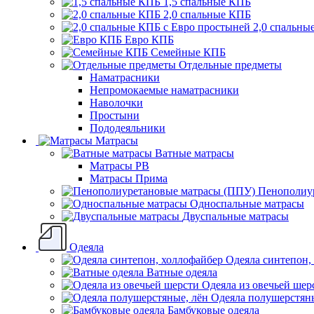
1,5 спальные КПБ
2,0 спальные КПБ
2,0 спальны
Евро КПБ
Семейные КПБ
Отдельные предметы
Наматрасники
Непромокаемые наматрасники
Наволочки
Простыни
Пододеяльники
Матрасы
Ватные матрасы
Матрасы РВ
Матрасы Прима
Пенополиу
Односпальные матрасы
Двуспальные матрасы
Одеяла
Одеяла синтепон,
Ватные одеяла
Одеяла из овечьей шер
Одеяла полушерстяны
Бамбуковые одеяла