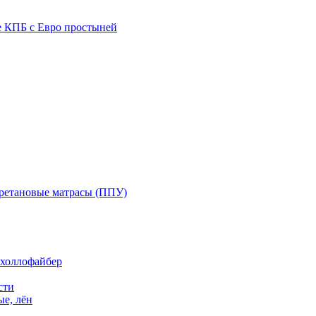
е КПБ с Евро простыней
ретановые матрасы (ППУ)
 холлофайбер
сти
е, лён