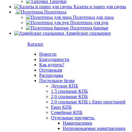
Тапочки
Халаты и парео для сауны
Полотенца
Полотенца для лица
Полотенца для рук
Полотенца банные
Армейские спальники
Каталог
Новости
Благодарности
Как купить?
Оптовикам
Распродажа
Постельное белье
Детские КПБ
1,5 спальные КПБ
2,0 спальные КПБ
2,0 спальные КПБ с Евро простыней
Евро КПБ
Семейные КПБ
Отдельные предметы
Наматрасники
Непромокаемые наматрасники