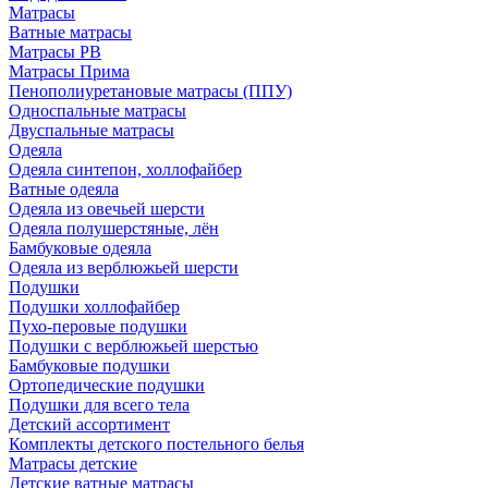
Матрасы
Ватные матрасы
Матрасы РВ
Матрасы Прима
Пенополиуретановые матрасы (ППУ)
Односпальные матрасы
Двуспальные матрасы
Одеяла
Одеяла синтепон, холлофайбер
Ватные одеяла
Одеяла из овечьей шерсти
Одеяла полушерстяные, лён
Бамбуковые одеяла
Одеяла из верблюжьей шерсти
Подушки
Подушки холлофайбер
Пухо-перовые подушки
Подушки с верблюжьей шерстью
Бамбуковые подушки
Ортопедические подушки
Подушки для всего тела
Детский ассортимент
Комплекты детского постельного белья
Матрасы детские
Детские ватные матрасы