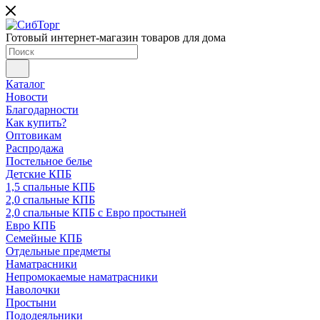
Готовый интернет-магазин товаров для дома
Каталог
Новости
Благодарности
Как купить?
Оптовикам
Распродажа
Постельное белье
Детские КПБ
1,5 спальные КПБ
2,0 спальные КПБ
2,0 спальные КПБ с Евро простыней
Евро КПБ
Семейные КПБ
Отдельные предметы
Наматрасники
Непромокаемые наматрасники
Наволочки
Простыни
Пододеяльники