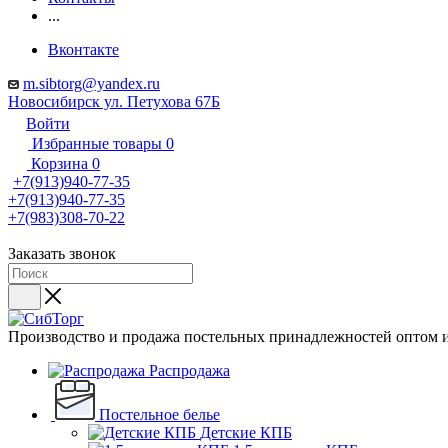
...
Вконтакте
m.sibtorg@yandex.ru
Новосибирск ул. Петухова 67Б
Войти
Избранные товары
0
Корзина
0
+7(913)940-77-35
+7(913)940-77-35
+7(983)308-70-22
Заказать звонок
Производство и продажа постельных принадлежностей оптом и
Распродажа
Постельное белье
Детские КПБ