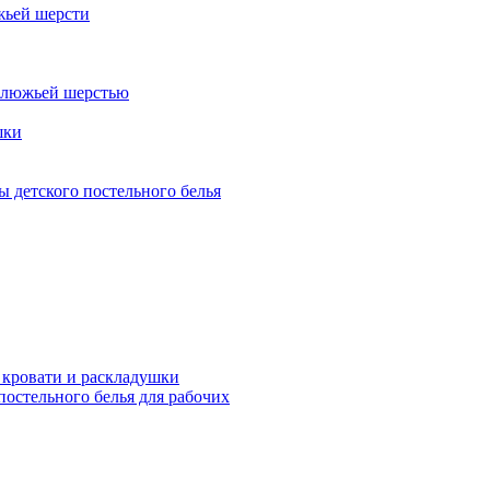
жьей шерсти
блюжьей шерстью
шки
 детского постельного белья
 кровати и раскладушки
остельного белья для рабочих