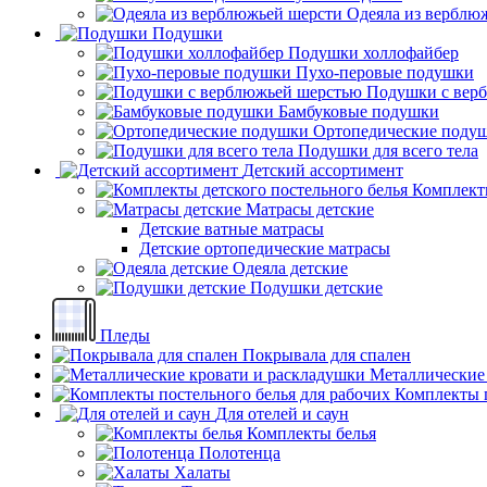
Одеяла из верблю
Подушки
Подушки холлофайбер
Пухо-перовые подушки
Подушки с вер
Бамбуковые подушки
Ортопедические поду
Подушки для всего тела
Детский ассортимент
Комплекты
Матрасы детские
Детские ватные матрасы
Детские ортопедические матрасы
Одеяла детские
Подушки детские
Пледы
Покрывала для спален
Металлические
Комплекты п
Для отелей и саун
Комплекты белья
Полотенца
Халаты