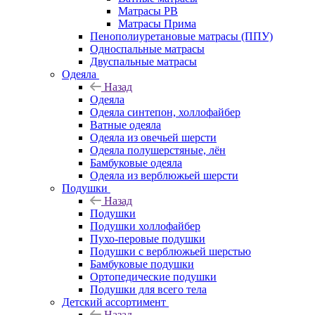
Матрасы РВ
Матрасы Прима
Пенополиуретановые матрасы (ППУ)
Односпальные матрасы
Двуспальные матрасы
Одеяла
Назад
Одеяла
Одеяла синтепон, холлофайбер
Ватные одеяла
Одеяла из овечьей шерсти
Одеяла полушерстяные, лён
Бамбуковые одеяла
Одеяла из верблюжьей шерсти
Подушки
Назад
Подушки
Подушки холлофайбер
Пухо-перовые подушки
Подушки с верблюжьей шерстью
Бамбуковые подушки
Ортопедические подушки
Подушки для всего тела
Детский ассортимент
Назад