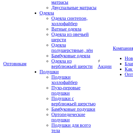
матрасы
Двуспальные матрасы
Одеяла
Одеяла синтепон,
холлофайбер
Ватные одеяла
Одеяла из овечьей
шерсти
Одеяла
Компани
полушерстяные, лён
Бамбуковые одеяла
Нов
Одеяла из
Оптовикам
Бла
верблюжьей шерсти
Акции
Как
Подушки
Опт
Подушки
холлофайбер
Пухо-перовые
подушки
Подушки с
верблюжьей шерстью
Бамбуковые подушки
Ортопедические
подушки
Подушки для всего
тела