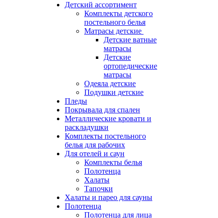
Детский ассортимент
Комплекты детского
постельного белья
Матрасы детские
Детские ватные
матрасы
Детские
ортопедические
матрасы
Одеяла детские
Подушки детские
Пледы
Покрывала для спален
Металлические кровати и
раскладушки
Комплекты постельного
белья для рабочих
Для отелей и саун
Комплекты белья
Полотенца
Халаты
Тапочки
Халаты и парео для сауны
Полотенца
Полотенца для лица