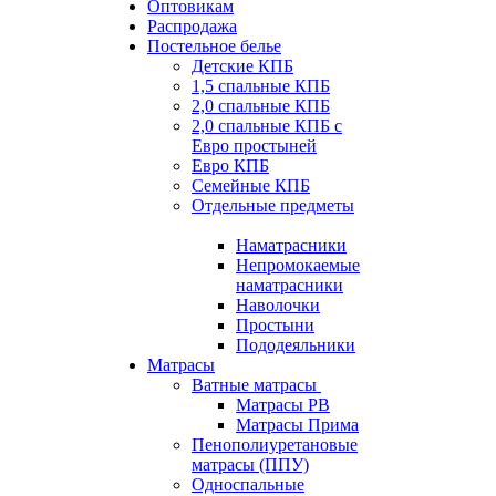
Оптовикам
Распродажа
Постельное белье
Детские КПБ
1,5 спальные КПБ
2,0 спальные КПБ
2,0 спальные КПБ с
Евро простыней
Евро КПБ
Семейные КПБ
Отдельные предметы
Наматрасники
Непромокаемые
наматрасники
Наволочки
Простыни
Пододеяльники
Матрасы
Ватные матрасы
Матрасы РВ
Матрасы Прима
Пенополиуретановые
матрасы (ППУ)
Односпальные