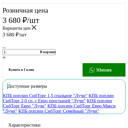
Розничная цена
3 680
₽
/шт
Варианты цен
3 680
₽
/шт
В корзину
Купить в 1 клик
Whatsapp
Доступные размеры
КПБ поплин СибТорг 1,5 спальное "Лучи"
КПБ поплин
СибТорг 2,0 сп. с Евро простыней "Лучи"
КПБ поплин
СибТорг Евро "Лучи"
КПБ поплин СибТорг Евро Макси
"Лучи"
КПБ поплин СибТорг Семейный "Лучи"
Характеристики