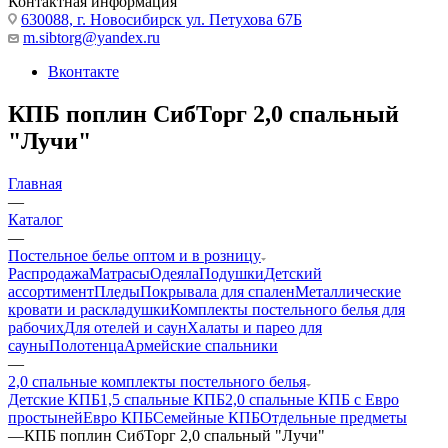
Контактная информация
630088, г. Новосибирск ул. Петухова 67Б
m.sibtorg@yandex.ru
Вконтакте
КПБ поплин СибТорг 2,0 спальный
"Лучи"
Главная
—
Каталог
—
Постельное белье оптом и в розницу
Распродажа
Матрасы
Одеяла
Подушки
Детский
ассортимент
Пледы
Покрывала для спален
Металлические
кровати и раскладушки
Комплекты постельного белья для
рабочих
Для отелей и саун
Халаты и парео для
сауны
Полотенца
Армейские спальники
—
2,0 спальные комплекты постельного белья
Детские КПБ
1,5 спальные КПБ
2,0 спальные КПБ с Евро
простыней
Евро КПБ
Семейные КПБ
Отдельные предметы
—
КПБ поплин СибТорг 2,0 спальный "Лучи"