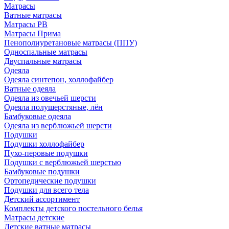
Матрасы
Ватные матрасы
Матрасы РВ
Матрасы Прима
Пенополиуретановые матрасы (ППУ)
Односпальные матрасы
Двуспальные матрасы
Одеяла
Одеяла синтепон, холлофайбер
Ватные одеяла
Одеяла из овечьей шерсти
Одеяла полушерстяные, лён
Бамбуковые одеяла
Одеяла из верблюжьей шерсти
Подушки
Подушки холлофайбер
Пухо-перовые подушки
Подушки с верблюжьей шерстью
Бамбуковые подушки
Ортопедические подушки
Подушки для всего тела
Детский ассортимент
Комплекты детского постельного белья
Матрасы детские
Детские ватные матрасы