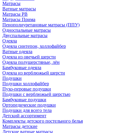
Матрасы
Ватные матрасы
Матрасы РВ
Матрасы Прима
Пенополиуретановые матрасы (ППУ)
Односпальные матрасы
Двуспальные матрасы
Одеяла
Одеяла синтепон, холлофайбер
Ватные одеяла
Одеяла из овечьей шерсти
Одеяла полушерстяные, лён
Бамбуковые одеяла
Одеяла из верблюжьей шерсти
Подушки
Подушки холлофайбер
Пухо-перовые подушки
Подушки с верблюжьей шерстью
Бамбуковые подушки
Ортопедические подушки
Подушки для всего тела
Детский ассортимент
Комплекты детского постельного белья
Матрасы детские
Детские ватные матрасы