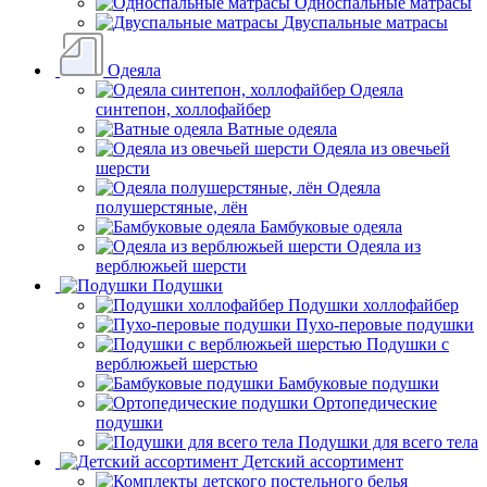
Односпальные матрасы
Двуспальные матрасы
Одеяла
Одеяла
синтепон, холлофайбер
Ватные одеяла
Одеяла из овечьей
шерсти
Одеяла
полушерстяные, лён
Бамбуковые одеяла
Одеяла из
верблюжьей шерсти
Подушки
Подушки холлофайбер
Пухо-перовые подушки
Подушки с
верблюжьей шерстью
Бамбуковые подушки
Ортопедические
подушки
Подушки для всего тела
Детский ассортимент