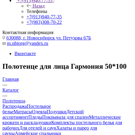
+7(913)940-77-35
Назад
Телефоны
+7(913)940-77-35
+7(983)308-70-22
Контактная информация
630088, г. Новосибирск ул. Петухова 67Б
m.sibtorg@yandex.ru
Вконтакте
Полотенце для лица Гармония 50*100
Главная
—
Каталог
—
Полотенца
Распродажа
Постельное
белье
Матрасы
Одеяла
Подушки
Детский
ассортимент
Пледы
Покрывала для спален
Металлические
кровати и раскладушки
Комплекты постельного белья для
рабочих
Для отелей и саун
Халаты и парео для
сауны
Армейские спальники