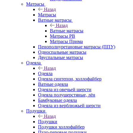
Матрасы
Назад
Матрасы
Ватные матрасы
Назад
Ватные матрасы
Матрасы РВ
Матрасы Прима
Пенополиуретановые матрасы (ППУ)
Односпальные матрасы
Двуспальные матрасы
Одеяла
Назад
Одеяла
Одеяла синтепон, холлофайбер
Ватные одеяла
Одеяла из овечьей шерсти
Одеяла полушерстяные, лён
Бамбуковые одеяла
Одеяла из верблюжьей шерсти
Подушки
Назад
Подушки
Подушки холлофайбер
Пухо-перовые подушки