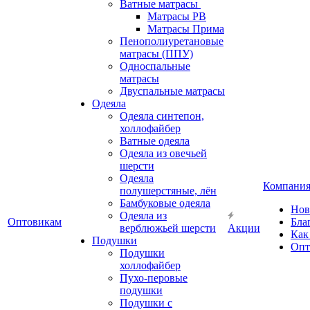
Ватные матрасы
Матрасы РВ
Матрасы Прима
Пенополиуретановые
матрасы (ППУ)
Односпальные
матрасы
Двуспальные матрасы
Одеяла
Одеяла синтепон,
холлофайбер
Ватные одеяла
Одеяла из овечьей
шерсти
Одеяла
Компани
полушерстяные, лён
Бамбуковые одеяла
Нов
Одеяла из
Оптовикам
Бла
верблюжьей шерсти
Акции
Как
Подушки
Опт
Подушки
холлофайбер
Пухо-перовые
подушки
Подушки с