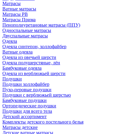
Матрасы
Ватные матрасы
Матрасы РВ
Матрасы Прима
Пенополиуретановые матрасы (ППУ)
Односпальные матрасы
Двуспальные матрасы
Одеяла
Одеяла синтепон, холлофайбер
Ватные одеяла
Одеяла из овечьей шерсти
Одеяла полушерстяные, лён
Бамбуковые одеяла
Одеяла из верблюжьей шерсти
Подушки
Подушки холлофайбер
Пухо-перовые подушки
Подушки с верблюжьей шерстью
Бамбуковые подушки
Ортопедические подушки
Подушки для всего тела
Детский ассортимент
Комплекты детского постельного белья
Матрасы детские
Детские ватные матрасы