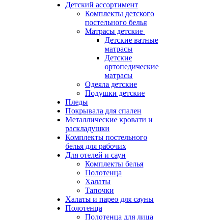
Детский ассортимент
Комплекты детского
постельного белья
Матрасы детские
Детские ватные
матрасы
Детские
ортопедические
матрасы
Одеяла детские
Подушки детские
Пледы
Покрывала для спален
Металлические кровати и
раскладушки
Комплекты постельного
белья для рабочих
Для отелей и саун
Комплекты белья
Полотенца
Халаты
Тапочки
Халаты и парео для сауны
Полотенца
Полотенца для лица