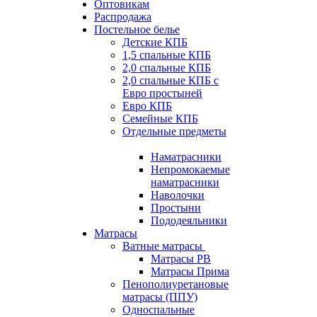
Оптовикам
Распродажа
Постельное белье
Детские КПБ
1,5 спальные КПБ
2,0 спальные КПБ
2,0 спальные КПБ с
Евро простыней
Евро КПБ
Семейные КПБ
Отдельные предметы
Наматрасники
Непромокаемые
наматрасники
Наволочки
Простыни
Пододеяльники
Матрасы
Ватные матрасы
Матрасы РВ
Матрасы Прима
Пенополиуретановые
матрасы (ППУ)
Односпальные