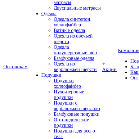
матрасы
Двуспальные матрасы
Одеяла
Одеяла синтепон,
холлофайбер
Ватные одеяла
Одеяла из овечьей
шерсти
Одеяла
Компани
полушерстяные, лён
Бамбуковые одеяла
Нов
Одеяла из
Оптовикам
Бла
верблюжьей шерсти
Акции
Как
Подушки
Опт
Подушки
холлофайбер
Пухо-перовые
подушки
Подушки с
верблюжьей шерстью
Бамбуковые подушки
Ортопедические
подушки
Подушки для всего
тела