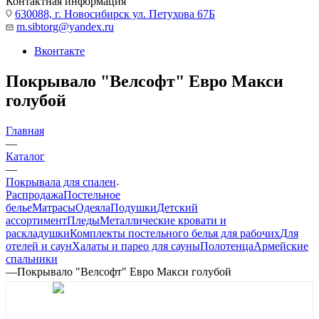
Контактная информация
630088, г. Новосибирск ул. Петухова 67Б
m.sibtorg@yandex.ru
Вконтакте
Покрывало "Велсофт" Евро Макси
голубой
Главная
—
Каталог
—
Покрывала для спален
Распродажа
Постельное
белье
Матрасы
Одеяла
Подушки
Детский
ассортимент
Пледы
Металлические кровати и
раскладушки
Комплекты постельного белья для рабочих
Для
отелей и саун
Халаты и парео для сауны
Полотенца
Армейские
спальники
—
Покрывало "Велсофт" Евро Макси голубой