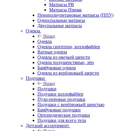
Матрасы РВ
Матрасы Прима
Пенополиуретановые матрасы (ППУ)
Односпальные матрасы
Двуспальные матрасы
Одеяла
Назад
Одеяла
Одеяла синтепон, холлофайбер
Ватные одеяла
Одеяла из овечьей шерсти
Одеяла полушерстяные, лён
Бамбуковые одеяла
Одеяла из верблюжьей шерсти
Подушки
Назад
Подушки
Подушки холлофайбер
Пухо-перовые подушки
Подушки с верблюжьей шерстью
Бамбуковые подушки
Ортопедические подушки
Подушки для всего тела
Детский ассортимент
Назад