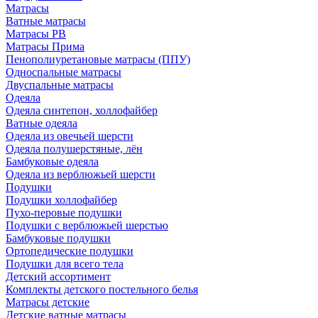
Матрасы
Ватные матрасы
Матрасы РВ
Матрасы Прима
Пенополиуретановые матрасы (ППУ)
Односпальные матрасы
Двуспальные матрасы
Одеяла
Одеяла синтепон, холлофайбер
Ватные одеяла
Одеяла из овечьей шерсти
Одеяла полушерстяные, лён
Бамбуковые одеяла
Одеяла из верблюжьей шерсти
Подушки
Подушки холлофайбер
Пухо-перовые подушки
Подушки с верблюжьей шерстью
Бамбуковые подушки
Ортопедические подушки
Подушки для всего тела
Детский ассортимент
Комплекты детского постельного белья
Матрасы детские
Детские ватные матрасы