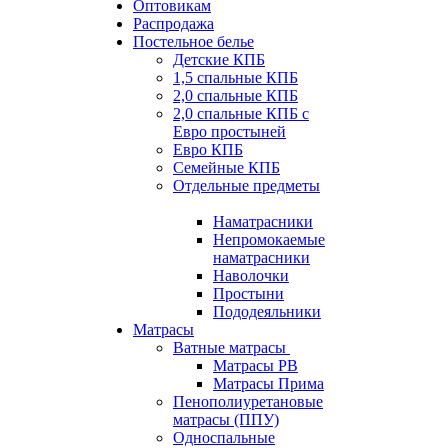
Оптовикам
Распродажа
Постельное белье
Детские КПБ
1,5 спальные КПБ
2,0 спальные КПБ
2,0 спальные КПБ с
Евро простыней
Евро КПБ
Семейные КПБ
Отдельные предметы
Наматрасники
Непромокаемые
наматрасники
Наволочки
Простыни
Пододеяльники
Матрасы
Ватные матрасы
Матрасы РВ
Матрасы Прима
Пенополиуретановые
матрасы (ППУ)
Односпальные