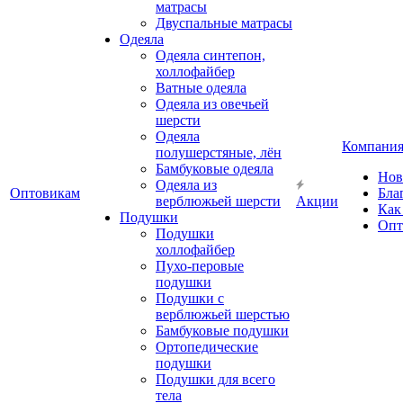
матрасы
Двуспальные матрасы
Одеяла
Одеяла синтепон,
холлофайбер
Ватные одеяла
Одеяла из овечьей
шерсти
Одеяла
Компани
полушерстяные, лён
Бамбуковые одеяла
Нов
Одеяла из
Оптовикам
Бла
верблюжьей шерсти
Акции
Как
Подушки
Опт
Подушки
холлофайбер
Пухо-перовые
подушки
Подушки с
верблюжьей шерстью
Бамбуковые подушки
Ортопедические
подушки
Подушки для всего
тела