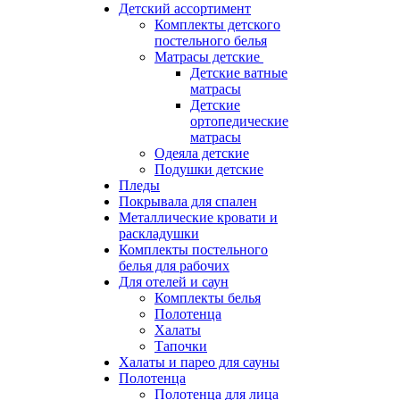
Детский ассортимент
Комплекты детского
постельного белья
Матрасы детские
Детские ватные
матрасы
Детские
ортопедические
матрасы
Одеяла детские
Подушки детские
Пледы
Покрывала для спален
Металлические кровати и
раскладушки
Комплекты постельного
белья для рабочих
Для отелей и саун
Комплекты белья
Полотенца
Халаты
Тапочки
Халаты и парео для сауны
Полотенца
Полотенца для лица