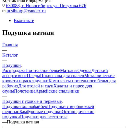
Контактная информация
630088, г. Новосибирск ул. Петухова 67Б
m.sibtorg@yandex.ru
Вконтакте
Подушка ватная
Главная
—
Каталог
—
Подушки
Распродажа
Постельное белье
Матрасы
Одеяла
Детский
ассортимент
Пледы
Покрывала для спален
Металлические
кровати и раскладушки
Комплекты постельного белья для
рабочих
Для отелей и саун
Халаты и парео для
сауны
Полотенца
Армейские спальники
—
Подушки пуховые и перьевые
Подушки холлофайбер
Подушки с верблюжьей
шерстью
Бамбуковые подушки
Ортопедические
подушки
Подушки для всего тела
—
Подушка ватная