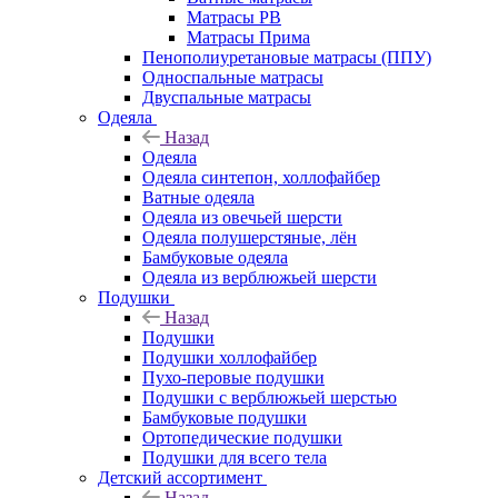
Матрасы РВ
Матрасы Прима
Пенополиуретановые матрасы (ППУ)
Односпальные матрасы
Двуспальные матрасы
Одеяла
Назад
Одеяла
Одеяла синтепон, холлофайбер
Ватные одеяла
Одеяла из овечьей шерсти
Одеяла полушерстяные, лён
Бамбуковые одеяла
Одеяла из верблюжьей шерсти
Подушки
Назад
Подушки
Подушки холлофайбер
Пухо-перовые подушки
Подушки с верблюжьей шерстью
Бамбуковые подушки
Ортопедические подушки
Подушки для всего тела
Детский ассортимент
Назад