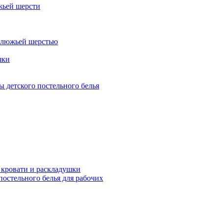
жьей шерсти
блюжьей шерстью
шки
 детского постельного белья
 кровати и раскладушки
остельного белья для рабочих