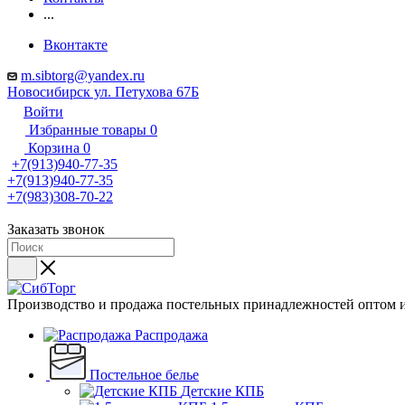
...
Вконтакте
m.sibtorg@yandex.ru
Новосибирск ул. Петухова 67Б
Войти
Избранные товары
0
Корзина
0
+7(913)940-77-35
+7(913)940-77-35
+7(983)308-70-22
Заказать звонок
Производство и продажа постельных принадлежностей оптом и
Распродажа
Постельное белье
Детские КПБ