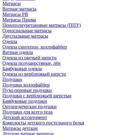
Матрасы
Ватные матрасы
Матрасы РВ
Матрасы Прима
Пенополиуретановые матрасы (ППУ)
Односпальные матрасы
Двуспальные матрасы
Одеяла
Одеяла синтепон, холлофайбер
Ватные одеяла
Одеяла из овечьей шерсти
Одеяла полушерстяные, лён
Бамбуковые одеяла
Одеяла из верблюжьей шерсти
Подушки
Подушки холлофайбер
Пухо-перовые подушки
Подушки с верблюжьей шерстью
Бамбуковые подушки
Ортопедические подушки
Подушки для всего тела
Детский ассортимент
Комплекты детского постельного белья
Матрасы детские
Детские ватные матрасы