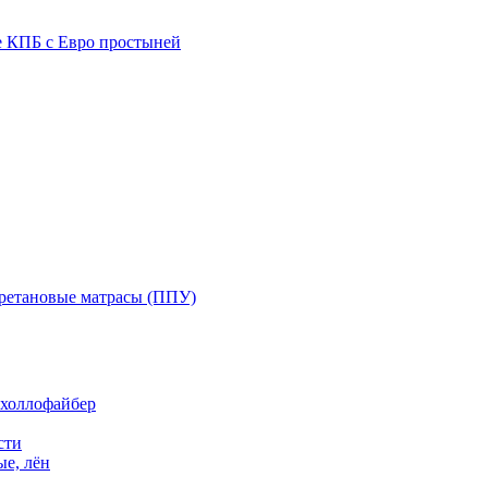
е КПБ с Евро простыней
ретановые матрасы (ППУ)
 холлофайбер
сти
е, лён