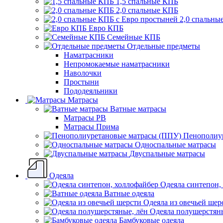
1,5 спальные КПБ
2,0 спальные КПБ
2,0 спальны
Евро КПБ
Семейные КПБ
Отдельные предметы
Наматрасники
Непромокаемые наматрасники
Наволочки
Простыни
Пододеяльники
Матрасы
Ватные матрасы
Матрасы РВ
Матрасы Прима
Пенополиу
Односпальные матрасы
Двуспальные матрасы
Одеяла
Одеяла синтепон,
Ватные одеяла
Одеяла из овечьей шер
Одеяла полушерстяны
Бамбуковые одеяла