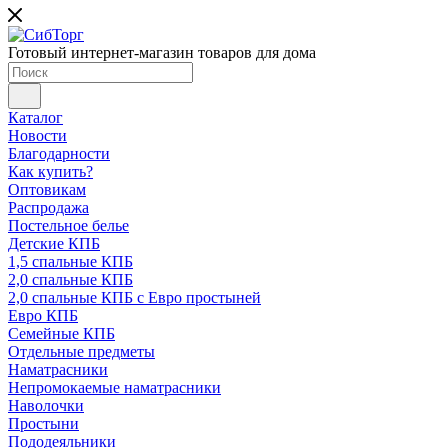
Готовый интернет-магазин товаров для дома
Каталог
Новости
Благодарности
Как купить?
Оптовикам
Распродажа
Постельное белье
Детские КПБ
1,5 спальные КПБ
2,0 спальные КПБ
2,0 спальные КПБ с Евро простыней
Евро КПБ
Семейные КПБ
Отдельные предметы
Наматрасники
Непромокаемые наматрасники
Наволочки
Простыни
Пододеяльники