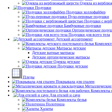
Одеяла из верблю
Подушки
Подушки холлофайбер
Пухо-перовые подушки
Подушки с вер
Бамбуковые подушки
Ортопедические поду
Подушки для всего тела
Детский ассортимент
Комплекты
Матрасы детские
Детские ватные матрасы
Детские ортопедические матрасы
Одеяла детские
Подушки детские
Пледы
Покрывала для спален
Металлические
Комплекты п
Для отелей и саун
Комплекты белья
Полотенца
Халаты