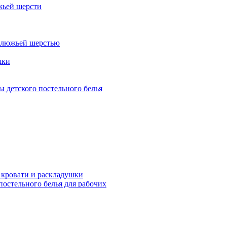
жьей шерсти
блюжьей шерстью
шки
 детского постельного белья
 кровати и раскладушки
остельного белья для рабочих