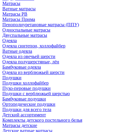
Матрасы
Ватные матрасы
Матрасы РВ
Матрасы Прима
Пенополиуретановые матрасы (ППУ)
Односпальные матрасы
Двуспальные матрасы
Одеяла
Одеяла синтепон, холлофайбер
Ватные одеяла
Одеяла из овечьей шерсти
Одеяла полушерстяные, лён
Бамбуковые одеяла
Одеяла из верблюжьей шерсти
Подушки
Подушки холлофайбер
Пухо-перовые подушки
Подушки с верблюжьей шерстью
Бамбуковые подушки
Ортопедические подушки
Подушки для всего тела
Детский ассортимент
Комплекты детского постельного белья
Матрасы детские
Детские ватные матрасы