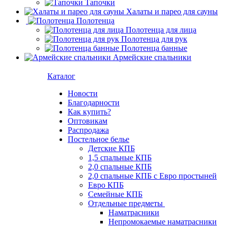
Тапочки
Халаты и парео для сауны
Полотенца
Полотенца для лица
Полотенца для рук
Полотенца банные
Армейские спальники
Каталог
Новости
Благодарности
Как купить?
Оптовикам
Распродажа
Постельное белье
Детские КПБ
1,5 спальные КПБ
2,0 спальные КПБ
2,0 спальные КПБ с Евро простыней
Евро КПБ
Семейные КПБ
Отдельные предметы
Наматрасники
Непромокаемые наматрасники