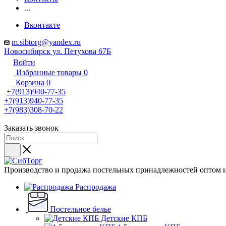
...
Вконтакте
m.sibtorg@yandex.ru
Новосибирск ул. Петухова 67Б
Войти
Избранные товары
0
Корзина
0
+7(913)940-77-35
+7(913)940-77-35
+7(983)308-70-22
Заказать звонок
Производство и продажа постельных принадлежностей оптом и
Распродажа
Постельное белье
Детские КПБ