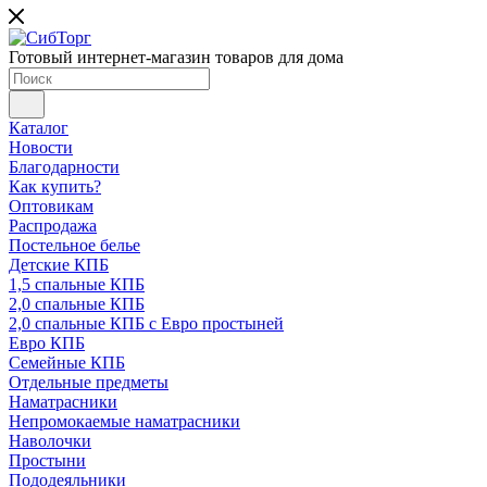
Готовый интернет-магазин товаров для дома
Каталог
Новости
Благодарности
Как купить?
Оптовикам
Распродажа
Постельное белье
Детские КПБ
1,5 спальные КПБ
2,0 спальные КПБ
2,0 спальные КПБ с Евро простыней
Евро КПБ
Семейные КПБ
Отдельные предметы
Наматрасники
Непромокаемые наматрасники
Наволочки
Простыни
Пододеяльники