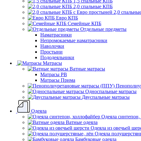
1,5 спальные КПБ
2,0 спальные КПБ
2,0 спальны
Евро КПБ
Семейные КПБ
Отдельные предметы
Наматрасники
Непромокаемые наматрасники
Наволочки
Простыни
Пододеяльники
Матрасы
Ватные матрасы
Матрасы РВ
Матрасы Прима
Пенополиу
Односпальные матрасы
Двуспальные матрасы
Одеяла
Одеяла синтепон,
Ватные одеяла
Одеяла из овечьей шер
Одеяла полушерстяны
Бамбуковые одеяла