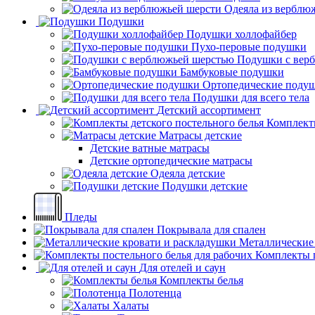
Одеяла из верблю
Подушки
Подушки холлофайбер
Пухо-перовые подушки
Подушки с вер
Бамбуковые подушки
Ортопедические поду
Подушки для всего тела
Детский ассортимент
Комплекты
Матрасы детские
Детские ватные матрасы
Детские ортопедические матрасы
Одеяла детские
Подушки детские
Пледы
Покрывала для спален
Металлические
Комплекты п
Для отелей и саун
Комплекты белья
Полотенца
Халаты