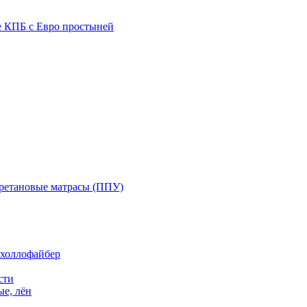
е КПБ с Евро простыней
ретановые матрасы (ППУ)
 холлофайбер
сти
е, лён