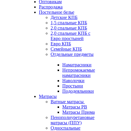
Оптовикам
Распродажа
Постельное белье
Детские КПБ
1,5 спальные КПБ
2,0 спальные КПБ
2,0 спальные КПБ с
Евро простыней
Евро КПБ
Семейные КПБ
Отдельные предметы
Наматрасники
Непромокаемые
наматрасники
Наволочки
Простыни
Пододеяльники
Матрасы
Ватные матрасы
Матрасы РВ
Матрасы Прима
Пенополиуретановые
матрасы (ППУ)
Односпальные