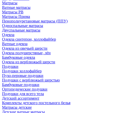
Матрасы
Ватные матрасы
Матрасы РВ
Матрасы Прима
Пенополиуретановые матрасы (ППУ)
Односпальные матрасы
Двуспальные матрасы
Одеяла
Одеяла синтепон, холлофайбер
Ватные одеяла
Одеяла из овечьей шерсти
Одеяла полушерстяные, лён
Бамбуковые одеяла
Одеяла из верблюжьей шерсти
Подушки
Подушки холлофайбер
Пухо-перовые подушки
Подушки с верблюжьей шерстью
Бамбуковые подушки
Ортопедические подушки
Подушки для всего тела
Детский ассортимент
Комплекты детского постельного белья
Матрасы детские
Детские ватные матрасы