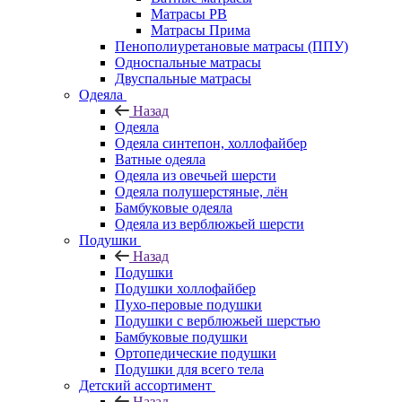
Матрасы РВ
Матрасы Прима
Пенополиуретановые матрасы (ППУ)
Односпальные матрасы
Двуспальные матрасы
Одеяла
Назад
Одеяла
Одеяла синтепон, холлофайбер
Ватные одеяла
Одеяла из овечьей шерсти
Одеяла полушерстяные, лён
Бамбуковые одеяла
Одеяла из верблюжьей шерсти
Подушки
Назад
Подушки
Подушки холлофайбер
Пухо-перовые подушки
Подушки с верблюжьей шерстью
Бамбуковые подушки
Ортопедические подушки
Подушки для всего тела
Детский ассортимент
Назад