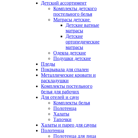
Детский ассортимент
Комплекты детского
постельного белья
Матрасы детские
Детские ватные
матрасы
Детские
ортопедические
матрасы
Одеяла детские
Подушки детские
Пледы
Покрывала для спален
Металлические кровати и
раскладушки
Комплекты постельного
белья для рабочих
Для отелей и саун
Комплекты белья
Полотенца
Халаты
Тапочки
Халаты и парео для сауны
Полотенца
Полотенца для лица