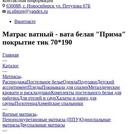
Контактная информация
630088, г. Новосибирск ул. Петухова 67Б
m.sibtorg@yandex.ru
Вконтакте
Матрас ватный - вата белая "Прима"
покрытие тик 70*190
Главная
—
Каталог
—
Матрасы
Распродажа
Постельное белье
Одеяла
Подушки
Детский
ассортимент
Пледы
Покрывала для спален
Металлические
кровати и раскладушки
Комплекты постельного белья для
рабочих
Для отелей и саун
Халаты и парео для
сауны
Полотенца
Армейские спальники
—
Ватные матрасы
Пенополиуретановые матрасы (ППУ)
Односпальные
матрасы
Двуспальные матрасы
—