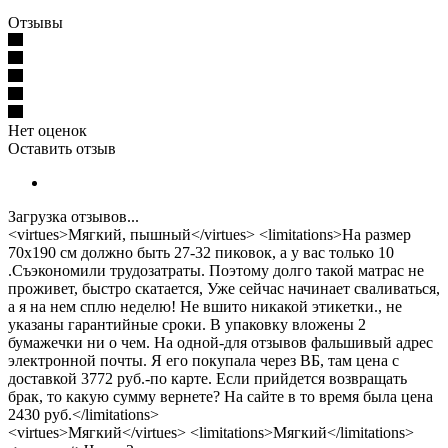
Отзывы
Нет оценок
Оставить отзыв
Загрузка отзывов...
<virtues>Мягкий, пышный</virtues> <limitations>На размер
70х190 см должно быть 27-32 пиковок, а у вас только 10
.Съэкономили трудозатраты. Поэтому долго такой матрас не
проживет, быстро скатается, Уже сейчас начинает сваливаться,
а я на нем сплю неделю! Не вшито никакой этикетки., не
указаны гарантийные сроки. В упаковку вложены 2
бумажечки ни о чем. На одной-для отзывов фальшивый адрес
электронной почты. Я его покупала через ВБ, там цена с
доставкой 3772 руб.-по карте. Если прийдется возвращать
брак, то какую сумму вернете? На сайте в то время была цена
2430 руб.</limitations>
<virtues>Мягкий</virtues> <limitations>Мягкий</limitations>