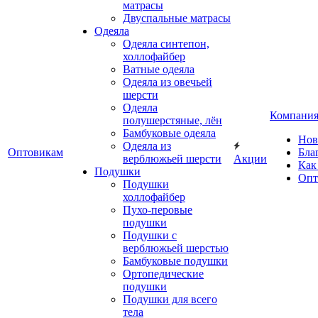
матрасы
Двуспальные матрасы
Одеяла
Одеяла синтепон,
холлофайбер
Ватные одеяла
Одеяла из овечьей
шерсти
Одеяла
Компани
полушерстяные, лён
Бамбуковые одеяла
Нов
Одеяла из
Оптовикам
Бла
верблюжьей шерсти
Акции
Как
Подушки
Опт
Подушки
холлофайбер
Пухо-перовые
подушки
Подушки с
верблюжьей шерстью
Бамбуковые подушки
Ортопедические
подушки
Подушки для всего
тела