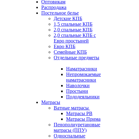
Оптовикам
Распродажа
Постельное белье
Детские КПБ
1,5 спальные КПБ
2,0 спальные КПБ
2,0 спальные КПБ с
Евро простыней
Евро КПБ
Семейные КПБ
Отдельные предметы
Наматрасники
Непромокаемые
наматрасники
Наволочки
Простыни
Пододеяльники
Матрасы
Ватные матрасы
Матрасы РВ
Матрасы Прима
Пенополиуретановые
матрасы (ППУ)
Односпальные