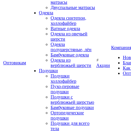
матрасы
Двуспальные матрасы
Одеяла
Одеяла синтепон,
холлофайбер
Ватные одеяла
Одеяла из овечьей
шерсти
Одеяла
Компани
полушерстяные, лён
Бамбуковые одеяла
Нов
Одеяла из
Оптовикам
Бла
верблюжьей шерсти
Акции
Как
Подушки
Опт
Подушки
холлофайбер
Пухо-перовые
подушки
Подушки с
верблюжьей шерстью
Бамбуковые подушки
Ортопедические
подушки
Подушки для всего
тела