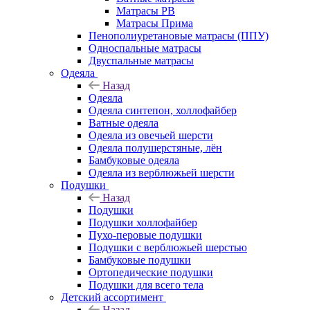
Матрасы РВ
Матрасы Прима
Пенополиуретановые матрасы (ППУ)
Односпальные матрасы
Двуспальные матрасы
Одеяла
Назад
Одеяла
Одеяла синтепон, холлофайбер
Ватные одеяла
Одеяла из овечьей шерсти
Одеяла полушерстяные, лён
Бамбуковые одеяла
Одеяла из верблюжьей шерсти
Подушки
Назад
Подушки
Подушки холлофайбер
Пухо-перовые подушки
Подушки с верблюжьей шерстью
Бамбуковые подушки
Ортопедические подушки
Подушки для всего тела
Детский ассортимент
Назад