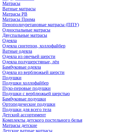
Матрасы
Ватные матрасы
Матрасы РВ
Матрасы Прима
Пенополиуретановые матрасы (ППУ)
Односпальные матрасы
Двуспальные матрасы
Одеяла
Одеяла синтепон, холлофайбер
Ватные одеяла
Одеяла из овечьей шерсти
Одеяла полушерстяные, лён
Бамбуковые одеяла
Одеяла из верблюжьей шерсти
Подушки
Подушки холлофайбер
Пухо-перовые подушки
Подушки с верблюжьей шерстью
Бамбуковые подушки
Ортопедические подушки
Подушки для всего тела
Детский ассортимент
Комплекты детского постельного белья
Матрасы детские
Детские ватные матрасы