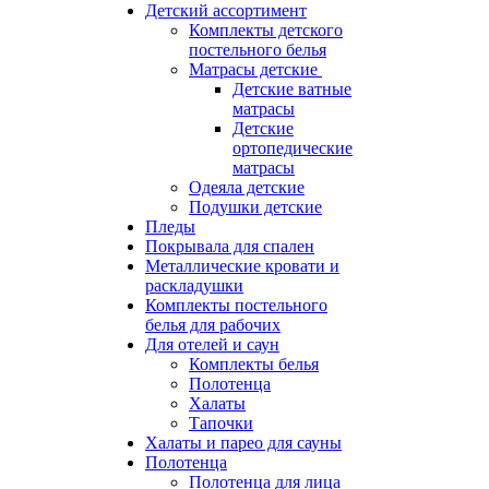
Детский ассортимент
Комплекты детского
постельного белья
Матрасы детские
Детские ватные
матрасы
Детские
ортопедические
матрасы
Одеяла детские
Подушки детские
Пледы
Покрывала для спален
Металлические кровати и
раскладушки
Комплекты постельного
белья для рабочих
Для отелей и саун
Комплекты белья
Полотенца
Халаты
Тапочки
Халаты и парео для сауны
Полотенца
Полотенца для лица