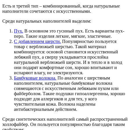
Есть и третий тип – комбинированный, когда натуральные
наполнители сочетаются с искусственными.
Среди натуральных наполнителей выделим:
Пух.
В основном это гусиный пух. Есть варианты пух-
перо. Такие изделия легкие, мягкие, эластичные.
С добавлением шерсти.
Популярностью пользуется
товар с верблюжьей шерстью. Такой материал
комбинируется: основой становится искусственный
лебяжий пух, а сверху укладывается прослойка
натуральной верблюжьей шерсти. И в тепло и в холод
они подарят комфортные сон, хорошо впитывают и
испаряют влагу, не электризуются.
Бамбуковые волокна.
По аналогии с шерстяным
наполнителем, натуральные бамбуковые волокна
совмещаются с искусственным лебяжьим пухом или
файберболом. Такие подушки гипоаллергенны, хорошо
подходят для аллергиков и для тех, у кого
чувствительная кожа. Волокна наделены
антибактериальным действием.
Среди синтетических наполнителей самый распространенный
холлофайбер. Он пользуется популярностью благодаря таким
свойствам: