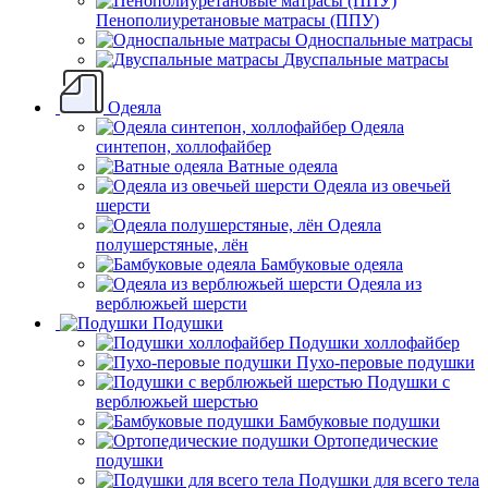
Пенополиуретановые матрасы (ППУ)
Односпальные матрасы
Двуспальные матрасы
Одеяла
Одеяла
синтепон, холлофайбер
Ватные одеяла
Одеяла из овечьей
шерсти
Одеяла
полушерстяные, лён
Бамбуковые одеяла
Одеяла из
верблюжьей шерсти
Подушки
Подушки холлофайбер
Пухо-перовые подушки
Подушки с
верблюжьей шерстью
Бамбуковые подушки
Ортопедические
подушки
Подушки для всего тела