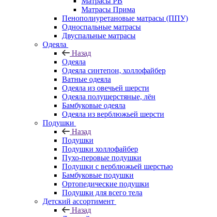
Матрасы РВ
Матрасы Прима
Пенополиуретановые матрасы (ППУ)
Односпальные матрасы
Двуспальные матрасы
Одеяла
Назад
Одеяла
Одеяла синтепон, холлофайбер
Ватные одеяла
Одеяла из овечьей шерсти
Одеяла полушерстяные, лён
Бамбуковые одеяла
Одеяла из верблюжьей шерсти
Подушки
Назад
Подушки
Подушки холлофайбер
Пухо-перовые подушки
Подушки с верблюжьей шерстью
Бамбуковые подушки
Ортопедические подушки
Подушки для всего тела
Детский ассортимент
Назад