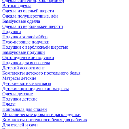
Одеяла синтепон, холлофайбер
Ватные одеяла
Одеяла из овечьей шерсти
Одеяла полушерстяные, лён
Бамбуковые одеяла
Одеяла из верблюжьей шерсти
Подушки
Подушки холлофайбер
Пухо-перовые подушки
Подушки с верблюжьей шерстью
Бамбуковые подушки
Ортопедические подушки
Подушки для всего тела
Детский ассортимент
Комплекты детского постельного белья
Матрасы детские
Детские ватные матрасы
Детские ортопедические матрасы
Одеяла детские
Подушки детские
Пледы
Покрывала для спален
Металлические кровати и раскладушки
Комплекты постельного белья для рабочих
Для отелей и саун