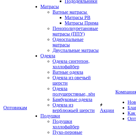
Пододеяльники
Матрасы
Ватные матрасы
Матрасы РВ
Матрасы Прима
Пенополиуретановые
матрасы (ППУ)
Односпальные
матрасы
Двуспальные матрасы
Одеяла
Одеяла синтепон,
холлофайбер
Ватные одеяла
Одеяла из овечьей
шерсти
Одеяла
Компани
полушерстяные, лён
Бамбуковые одеяла
Нов
Одеяла из
Оптовикам
Бла
верблюжьей шерсти
Акции
Как
Подушки
Опт
Подушки
холлофайбер
Пухо-перовые